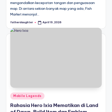
mengandalkan kecepatan tangan dan penguasaan
map. Di antara sekian banyak map yang ada, Fish
Market menonjol…
fatherdaughter
April 19, 2026
Posted
by
Posted
Mobile Legends
in
Rahasia Hero Ixia Mematikan di Land
of Dawn, Build Item dan Emblem