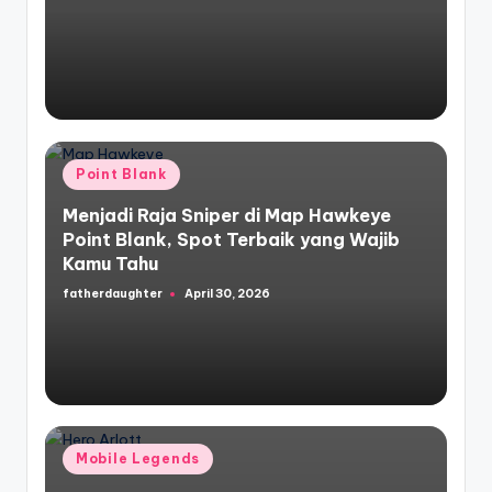
by
Posted
Point Blank
in
Menjadi Raja Sniper di Map Hawkeye
Point Blank, Spot Terbaik yang Wajib
Kamu Tahu
fatherdaughter
April 30, 2026
Posted
by
Posted
Mobile Legends
in