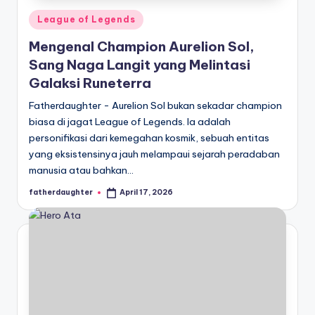
Posted
League of Legends
in
Mengenal Champion Aurelion Sol,
Sang Naga Langit yang Melintasi
Galaksi Runeterra
Fatherdaughter - Aurelion Sol bukan sekadar champion
biasa di jagat League of Legends. Ia adalah
personifikasi dari kemegahan kosmik, sebuah entitas
yang eksistensinya jauh melampaui sejarah peradaban
manusia atau bahkan…
fatherdaughter
April 17, 2026
Posted
by