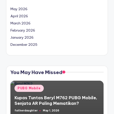
May 2026
April 2026
March 2026
February 2026
January 2026
December 2025
You May Have Missed
Posted
PUBG Mobile
in
Kupas Tuntas Beryl M762 PUBG Mobile,
Senjata AR Paling Mematikan?
fatherdaughter
May 1, 2026
Posted