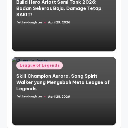
Build Hero Arlott Semi Tank 2026:
Badan Sekeras Baja, Damage Tetap
SAKIT!
fatherdaughter
April 29, 2026
Posted
by
Posted
League of Legends
in
Skill Champion Aurora, Sang Spirit
Walker yang Mengubah Meta League of
Legends
fatherdaughter
April 28, 2026
Posted
by