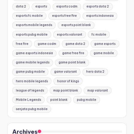
dota 2
esports
esports codm
esports dota 2
esports fc mobile
esports free fire
esports indonesia
esports mobile legends
esports point blank
esports pubg mobile
esports valorant
fc mobile
free fire
game codm
game dota 2
game esports
game esports indonesia
game free fire
game mobile
game mobile legends
game point blank
game pubg mobile
game valorant
hero dota 2
hero mobile legends
honor of kings
league of legends
map point blank
map valorant
Mobile Legends
point blank
pubg mobile
senjata pubg mobile
Archives