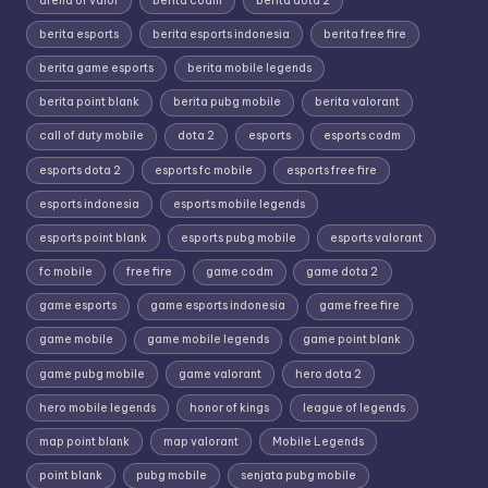
arena of valor
berita codm
berita dota 2
berita esports
berita esports indonesia
berita free fire
berita game esports
berita mobile legends
berita point blank
berita pubg mobile
berita valorant
call of duty mobile
dota 2
esports
esports codm
esports dota 2
esports fc mobile
esports free fire
esports indonesia
esports mobile legends
esports point blank
esports pubg mobile
esports valorant
fc mobile
free fire
game codm
game dota 2
game esports
game esports indonesia
game free fire
game mobile
game mobile legends
game point blank
game pubg mobile
game valorant
hero dota 2
hero mobile legends
honor of kings
league of legends
map point blank
map valorant
Mobile Legends
point blank
pubg mobile
senjata pubg mobile