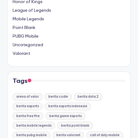
Honor of Kings
League of Legends
Mobile Legends
Point Blank
PUBG Mobile
Uncategorized
Valorant
Tags
arena of valor
berita codm
berita dota 2
berita esports
berita esports indonesia
berita free fire
berita game esports
berita mobile legends
berita point blank
berita pubg mobile
berita valorant
call of duty mobile