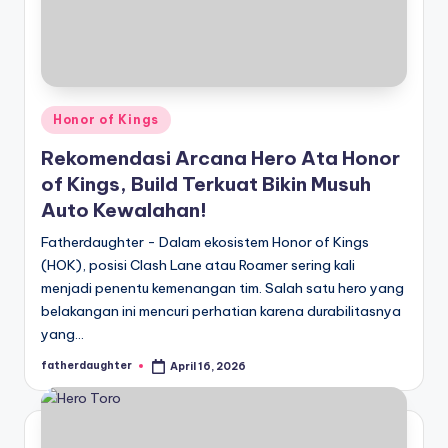
Posted
Honor of Kings
in
Rekomendasi Arcana Hero Ata Honor
of Kings, Build Terkuat Bikin Musuh
Auto Kewalahan!
Fatherdaughter - Dalam ekosistem Honor of Kings
(HOK), posisi Clash Lane atau Roamer sering kali
menjadi penentu kemenangan tim. Salah satu hero yang
belakangan ini mencuri perhatian karena durabilitasnya
yang…
fatherdaughter
April 16, 2026
Posted
by