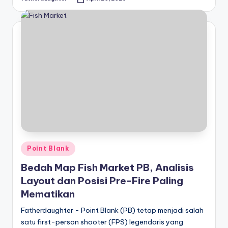
Posted
by
Posted
Point Blank
in
Bedah Map Fish Market PB, Analisis
Layout dan Posisi Pre-Fire Paling
Mematikan
Fatherdaughter - Point Blank (PB) tetap menjadi salah
satu first-person shooter (FPS) legendaris yang