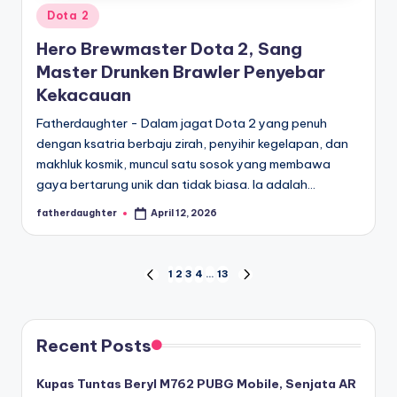
Posted
Dota 2
in
Hero Brewmaster Dota 2, Sang
Master Drunken Brawler Penyebar
Kekacauan
Fatherdaughter - Dalam jagat Dota 2 yang penuh
dengan ksatria berbaju zirah, penyihir kegelapan, dan
makhluk kosmik, muncul satu sosok yang membawa
gaya bertarung unik dan tidak biasa. Ia adalah…
fatherdaughter
April 12, 2026
Posted
by
Posts
1
2
3
4
…
13
PREVIOUS
NEXT
PAGE
PAGE
pagination
Recent Posts
Kupas Tuntas Beryl M762 PUBG Mobile, Senjata AR