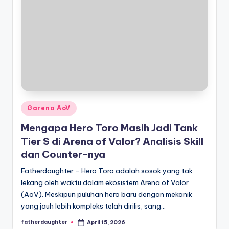
Posted
Garena AoV
in
Mengapa Hero Toro Masih Jadi Tank
Tier S di Arena of Valor? Analisis Skill
dan Counter-nya
Fatherdaughter - Hero Toro adalah sosok yang tak
lekang oleh waktu dalam ekosistem Arena of Valor
(AoV). Meskipun puluhan hero baru dengan mekanik
yang jauh lebih kompleks telah dirilis, sang…
fatherdaughter
April 15, 2026
Posted