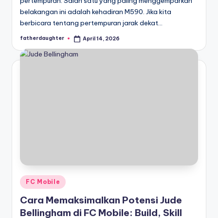
pertempuran. Salah satu yang paling menggemparkan
belakangan ini adalah kehadiran M590. Jika kita
berbicara tentang pertempuran jarak dekat…
fatherdaughter
April 14, 2026
Posted
by
Posted
FC Mobile
in
Cara Memaksimalkan Potensi Jude
Bellingham di FC Mobile: Build, Skill