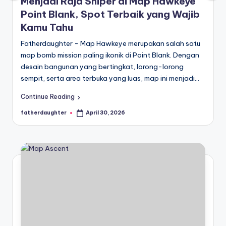
E
Menjadi Raja Sniper di Map Hawkeye
analisis,
Point Blank, Spot Terbaik yang Wajib
dan
-
liputan
Kamu Tahu
S
mendalam
Fatherdaughter - Map Hawkeye merupakan salah satu
p
seputar
map bomb mission paling ikonik di Point Blank. Dengan
dunia
o
desain bangunan yang bertingkat, lorong-lorong
e-
sempit, serta area terbuka yang luas, map ini menjadi…
r
sport
dan
t
Continue Reading
gaming
fatherdaughter
April 30, 2026
s
Posted
kompetitif.
by