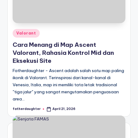
Posted
Valorant
in
Cara Menang di Map Ascent
Valorant, Rahasia Kontrol Mid dan
Eksekusi Site
Fatherdaughter - Ascent adalah salah satu map paling
ikonik di Valorant. Terinspirasi dari kanal-kanal di
Venesia, Italia, map ini memiliki tata letak tradisional
"tiga jalur" yang sangat mengutamakan penguasaan
area…
fatherdaughter
April 21, 2026
Posted
by