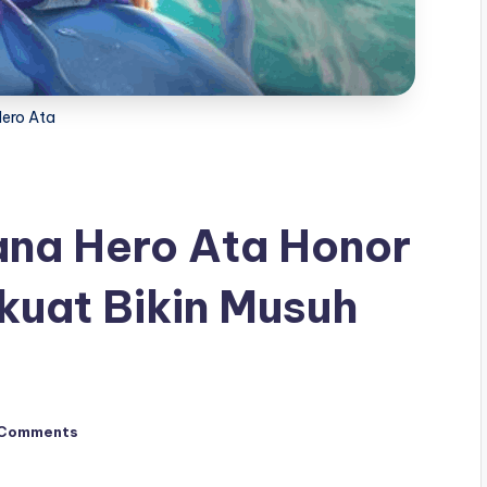
Hero Ata
na Hero Ata Honor
rkuat Bikin Musuh
 Comments