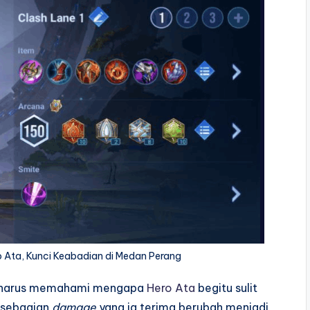
 Ata, Kunci Keabadian di Medan Perang
a harus memahami mengapa
Hero Ata
begitu sulit
 sebagian
damage
yang ia terima berubah menjadi