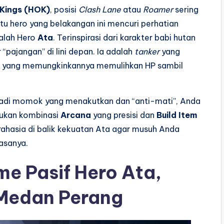
 Kings (HOK)
, posisi
Clash Lane
atau
Roamer
sering
tu hero yang belakangan ini mencuri perhatian
dalah Hero
Ata
. Terinspirasi dari karakter babi hutan
pajangan” di lini depan. Ia adalah
tanker
yang
, yang memungkinkannya memulihkan HP sambil
di momok yang menakutkan dan “anti-mati”, Anda
rlukan kombinasi
Arcana
yang presisi dan
Build Item
 rahasia di balik kekuatan Ata agar musuh Anda
asanya.
 Pasif Hero Ata,
 Medan Perang