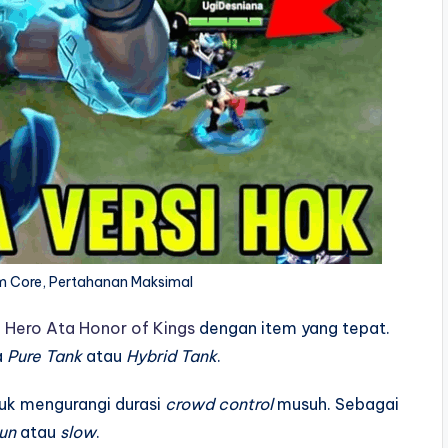
em Core, Pertahanan Maksimal
i
Hero Ata Honor of Kings
dengan item yang tepat.
a
Pure Tank
atau
Hybrid Tank
.
uk mengurangi durasi
crowd control
musuh. Sebagai
un
atau
slow
.