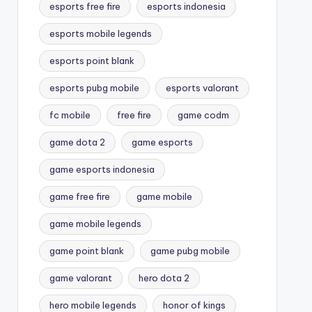
esports free fire
esports indonesia
esports mobile legends
esports point blank
esports pubg mobile
esports valorant
fc mobile
free fire
game codm
game dota 2
game esports
game esports indonesia
game free fire
game mobile
game mobile legends
game point blank
game pubg mobile
game valorant
hero dota 2
hero mobile legends
honor of kings