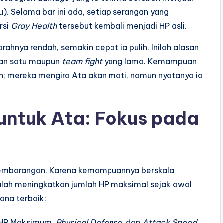
. Selama bar ini ada, setiap serangan yang
rsi
Gray Health
tersebut kembali menjadi HP asli.
rahnya rendah, semakin cepat ia pulih. Inilah alasan
wan satu maupun
team fight
yang lama. Kemampuan
an; mereka mengira Ata akan mati, namun nyatanya ia
untuk Ata: Fokus pada
 sembarangan. Karena kemampuannya berskala
dalah meningkatkan jumlah HP maksimal sejak awal
ana terbaik:
HP Maksimum,
Physical Defense
, dan
Attack Speed
.