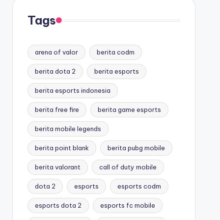
Tags
arena of valor
berita codm
berita dota 2
berita esports
berita esports indonesia
berita free fire
berita game esports
berita mobile legends
berita point blank
berita pubg mobile
berita valorant
call of duty mobile
dota 2
esports
esports codm
esports dota 2
esports fc mobile