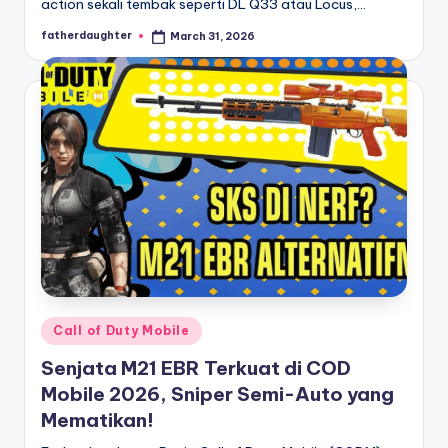
action sekali tembak seperti DL Q33 atau Locus,…
fatherdaughter
March 31, 2026
Posted
by
Posted
Call of Duty Mobile
in
Senjata M21 EBR Terkuat di COD
Mobile 2026, Sniper Semi-Auto yang
Mematikan!