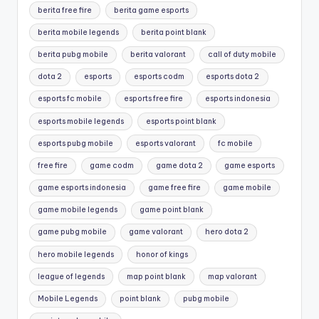
berita free fire
berita game esports
berita mobile legends
berita point blank
berita pubg mobile
berita valorant
call of duty mobile
dota 2
esports
esports codm
esports dota 2
esports fc mobile
esports free fire
esports indonesia
esports mobile legends
esports point blank
esports pubg mobile
esports valorant
fc mobile
free fire
game codm
game dota 2
game esports
game esports indonesia
game free fire
game mobile
game mobile legends
game point blank
game pubg mobile
game valorant
hero dota 2
hero mobile legends
honor of kings
league of legends
map point blank
map valorant
Mobile Legends
point blank
pubg mobile