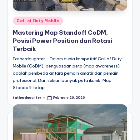
Posted
Call of Duty Mobile
in
Mastering Map Standoff CoDM,
Posisi Power Position dan Rotasi
Terbaik
Fatherdaughter - Dalam dunia kompetitif Call of Duty:
Mobile (CoDM), penguasaan peta (map awareness)
adalah pembeda antara pemain amatir dan pemain
profesional. Dari sekian banyak peta ikonik, Map
Standoff tetap…
fatherdaughter
February 26, 2026
Posted
by