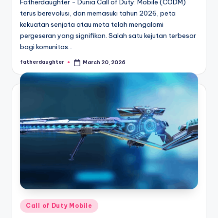
Fatherdaughter - Dunia Call of Duty: Mobile (CODM)
terus berevolusi, dan memasuki tahun 2026, peta
kekuatan senjata atau meta telah mengalami
pergeseran yang signifikan. Salah satu kejutan terbesar
bagi komunitas…
fatherdaughter
March 20, 2026
Posted
by
Posted
Call of Duty Mobile
in