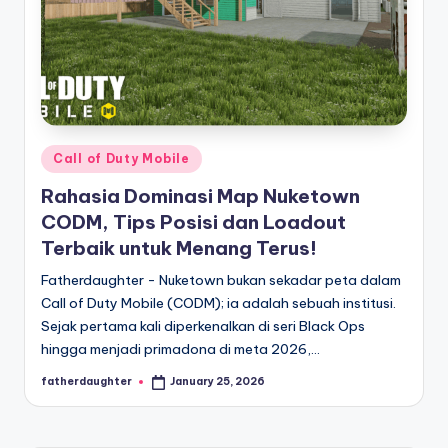
Posted
Call of Duty Mobile
in
Rahasia Dominasi Map Nuketown
CODM, Tips Posisi dan Loadout
Terbaik untuk Menang Terus!
Fatherdaughter - Nuketown bukan sekadar peta dalam
Call of Duty Mobile (CODM); ia adalah sebuah institusi.
Sejak pertama kali diperkenalkan di seri Black Ops
hingga menjadi primadona di meta 2026,…
fatherdaughter
January 25, 2026
Posted
by