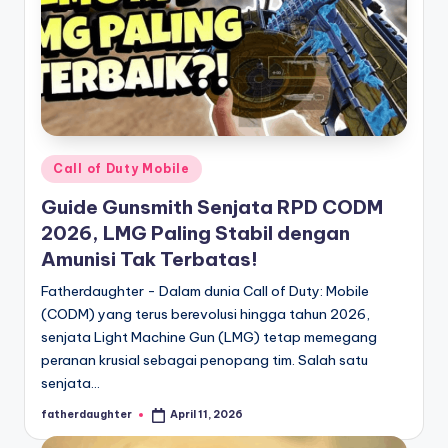
Posted
Call of Duty Mobile
in
Guide Gunsmith Senjata RPD CODM
2026, LMG Paling Stabil dengan
Amunisi Tak Terbatas!
Fatherdaughter - Dalam dunia Call of Duty: Mobile
(CODM) yang terus berevolusi hingga tahun 2026,
senjata Light Machine Gun (LMG) tetap memegang
peranan krusial sebagai penopang tim. Salah satu
senjata…
fatherdaughter
April 11, 2026
Posted
by