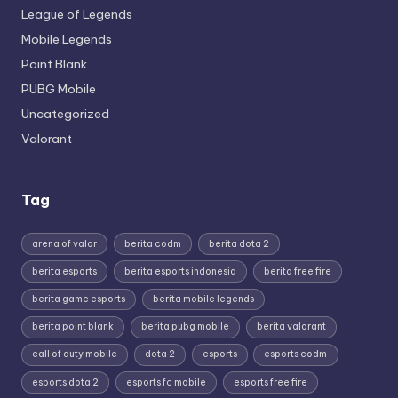
League of Legends
Mobile Legends
Point Blank
PUBG Mobile
Uncategorized
Valorant
Tag
arena of valor
berita codm
berita dota 2
berita esports
berita esports indonesia
berita free fire
berita game esports
berita mobile legends
berita point blank
berita pubg mobile
berita valorant
call of duty mobile
dota 2
esports
esports codm
esports dota 2
esports fc mobile
esports free fire