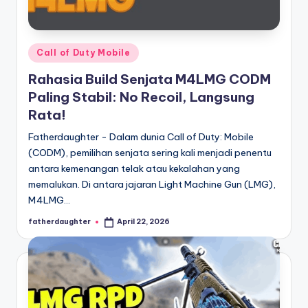
E
analisis,
dan
-
liputan
S
mendalam
Posted
Call of Duty Mobile
p
seputar
in
Rahasia Build Senjata M4LMG CODM
dunia
o
Paling Stabil: No Recoil, Langsung
e-
r
Rata!
sport
dan
t
Fatherdaughter - Dalam dunia Call of Duty: Mobile
gaming
(CODM), pemilihan senjata sering kali menjadi penentu
s
kompetitif.
antara kemenangan telak atau kekalahan yang
memalukan. Di antara jajaran Light Machine Gun (LMG),
M4LMG…
fatherdaughter
April 22, 2026
Posted
by