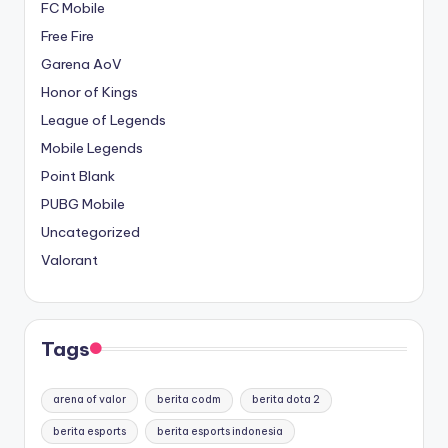
FC Mobile
Free Fire
Garena AoV
Honor of Kings
League of Legends
Mobile Legends
Point Blank
PUBG Mobile
Uncategorized
Valorant
Tags
arena of valor
berita codm
berita dota 2
berita esports
berita esports indonesia