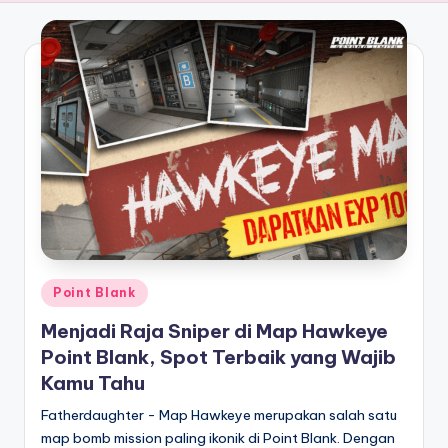
E
analisis,
dan
-
liputan
S
mendalam
p
seputar
dunia
o
e-
r
sport
dan
t
gaming
s
kompetitif.
Posted
Point Blank
in
Menjadi Raja Sniper di Map Hawkeye
Point Blank, Spot Terbaik yang Wajib
Kamu Tahu
Fatherdaughter - Map Hawkeye merupakan salah satu
map bomb mission paling ikonik di Point Blank. Dengan