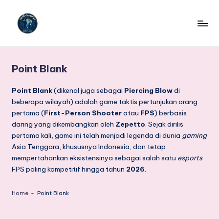
Skip
to
P
Portal
content
Berita
o
E-
Point Blank
r
Sport
Terkini
t
Point Blank
(dikenal juga sebagai
Piercing Blow
di
adalah
beberapa wilayah) adalah game taktis pertunjukan orang
a
platform
pertama (
First-Person Shooter
atau
FPS
) berbasis
l
berita
daring yang dikembangkan oleh
Zepetto
. Sejak dirilis
dan
pertama kali, game ini telah menjadi legenda di dunia
gaming
B
informasi
Asia Tenggara, khususnya Indonesia, dan tetap
e
terdepan
mempertahankan eksistensinya sebagai salah satu
esports
yang
ri
FPS paling kompetitif hingga tahun
2026
.
secara
t
khusus
Home
-
Point Blank
menyajikan
a
update,