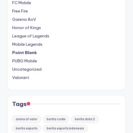
FC Mobile
Free Fire
Garena AoV
Honor of Kings
League of Legends
Mobile Legends
Point Blank
PUBG Mobile
Uncategorized
Valorant
Tags
arena of valor
berita codm
berita dota 2
berita esports
berita esports indonesia