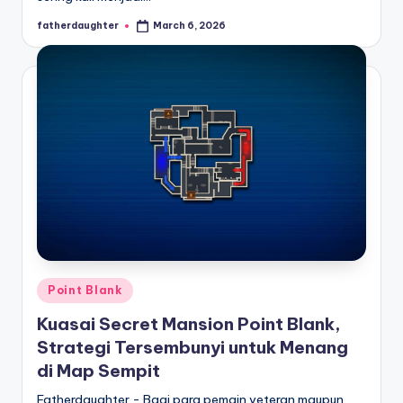
fatherdaughter
March 6, 2026
Posted
by
Posted
Point Blank
in
Kuasai Secret Mansion Point Blank,
Strategi Tersembunyi untuk Menang
di Map Sempit
Fatherdaughter - Bagi para pemain veteran maupun