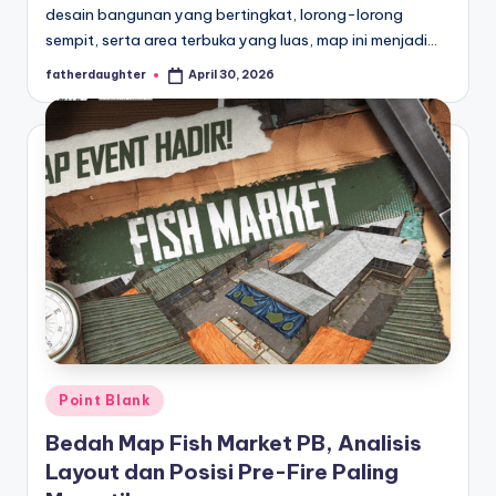
desain bangunan yang bertingkat, lorong-lorong
sempit, serta area terbuka yang luas, map ini menjadi…
fatherdaughter
April 30, 2026
Posted
by
Posted
Point Blank
in
Bedah Map Fish Market PB, Analisis
Layout dan Posisi Pre-Fire Paling