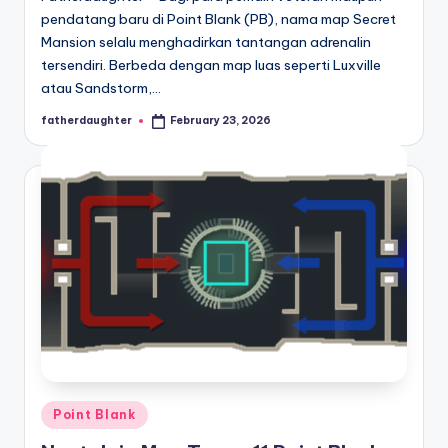
pendatang baru di Point Blank (PB), nama map Secret
Mansion selalu menghadirkan tantangan adrenalin
tersendiri. Berbeda dengan map luas seperti Luxville
atau Sandstorm,…
fatherdaughter
February 23, 2026
Posted
by
Posted
Point Blank
in