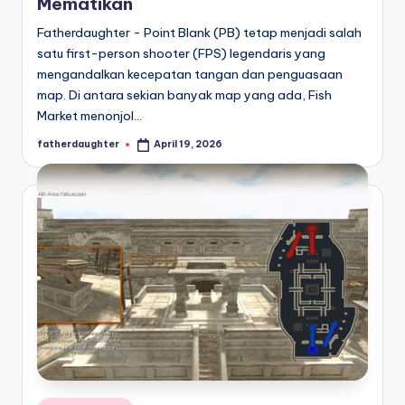
Mematikan
Fatherdaughter - Point Blank (PB) tetap menjadi salah
satu first-person shooter (FPS) legendaris yang
mengandalkan kecepatan tangan dan penguasaan
map. Di antara sekian banyak map yang ada, Fish
Market menonjol…
fatherdaughter
April 19, 2026
Posted
by