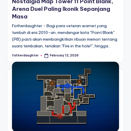
Nostalgia Map Tower 11 Point Blank,
Arena Duel Paling Ikonik Sepanjang
Masa
Fatherdaughter - Bagi para veteran warnet yang
tumbuh di era 2010-an, mendengar kata "Point Blank"
(PB) pasti akan membangkitkan ribuan memori tentang
suara tembakan, teriakan "Fire in the hole!", hingga…
fatherdaughter
February 12, 2026
Posted
by