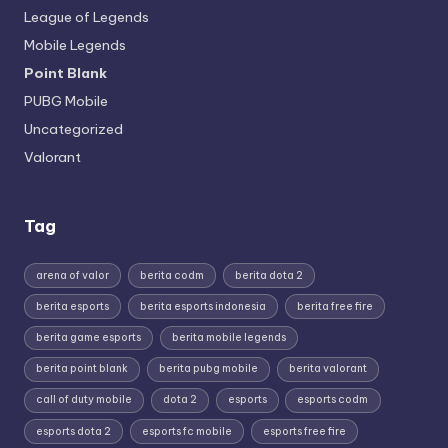
League of Legends
Mobile Legends
Point Blank
PUBG Mobile
Uncategorized
Valorant
Tag
arena of valor
berita codm
berita dota 2
berita esports
berita esports indonesia
berita free fire
berita game esports
berita mobile legends
berita point blank
berita pubg mobile
berita valorant
call of duty mobile
dota 2
esports
esports codm
esports dota 2
esports fc mobile
esports free fire