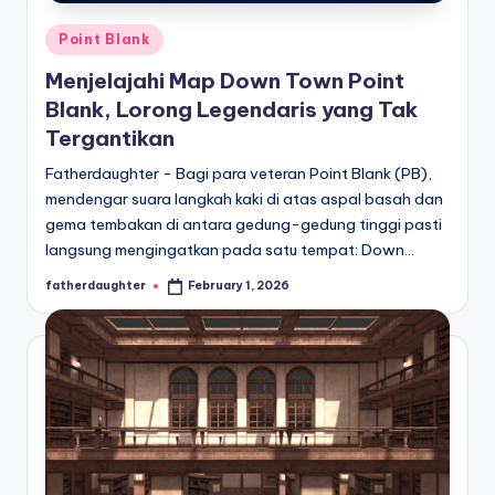
Posted
Point Blank
in
Menjelajahi Map Down Town Point
Blank, Lorong Legendaris yang Tak
Tergantikan
Fatherdaughter - Bagi para veteran Point Blank (PB),
mendengar suara langkah kaki di atas aspal basah dan
gema tembakan di antara gedung-gedung tinggi pasti
langsung mengingatkan pada satu tempat: Down…
fatherdaughter
February 1, 2026
Posted
by