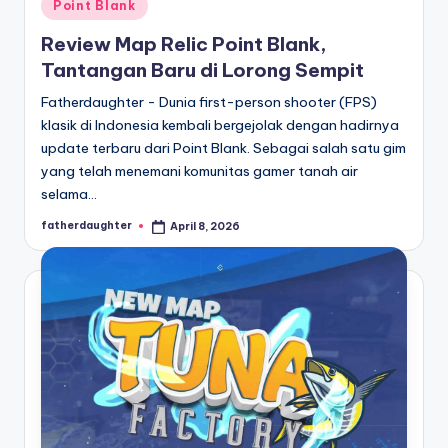
Posted
Point Blank
in
Review Map Relic Point Blank,
Tantangan Baru di Lorong Sempit
Fatherdaughter - Dunia first-person shooter (FPS)
klasik di Indonesia kembali bergejolak dengan hadirnya
update terbaru dari Point Blank. Sebagai salah satu gim
yang telah menemani komunitas gamer tanah air
selama…
fatherdaughter
April 8, 2026
Posted
by