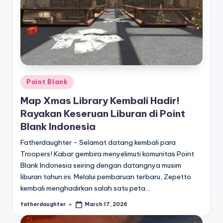
Posted
Point Blank
in
Map Xmas Library Kembali Hadir!
Rayakan Keseruan Liburan di Point
Blank Indonesia
Fatherdaughter - Selamat datang kembali para
Troopers! Kabar gembira menyelimuti komunitas Point
Blank Indonesia seiring dengan datangnya musim
liburan tahun ini. Melalui pembaruan terbaru, Zepetto
kembali menghadirkan salah satu peta…
fatherdaughter
March 17, 2026
Posted
by