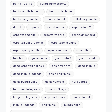
berita free fire
berita game esports
berita mobile legends
berita point blank
berita pubg mobile
berita valorant
call of duty mobile
dota 2
esports
esports codm
esports dota 2
esports fc mobile
esports free fire
esports indonesia
esports mobile legends
esports point blank
esports pubg mobile
esports valorant
fc mobile
free fire
game codm
game dota 2
game esports
game esports indonesia
game free fire
game mobile
game mobile legends
game point blank
game pubg mobile
game valorant
hero dota 2
hero mobile legends
honor of kings
league of legends
map point blank
map valorant
Mobile Legends
point blank
pubg mobile