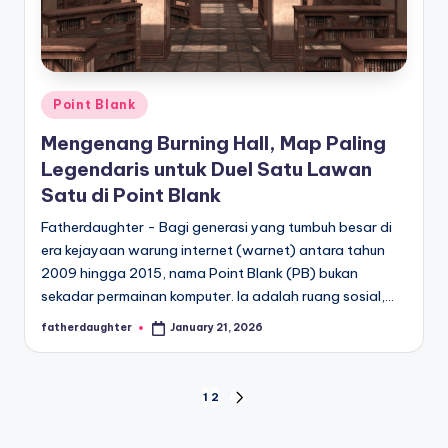
Posted
Point Blank
in
Mengenang Burning Hall, Map Paling
Legendaris untuk Duel Satu Lawan
Satu di Point Blank
Fatherdaughter - Bagi generasi yang tumbuh besar di
era kejayaan warung internet (warnet) antara tahun
2009 hingga 2015, nama Point Blank (PB) bukan
sekadar permainan komputer. Ia adalah ruang sosial,…
fatherdaughter
January 21, 2026
Posted
by
Posts
1
2
NEXT
PAGE
pagination