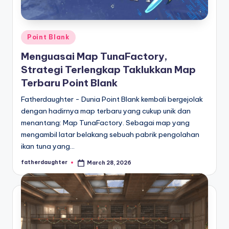
Posted
Point Blank
in
Menguasai Map TunaFactory,
Strategi Terlengkap Taklukkan Map
Terbaru Point Blank
Fatherdaughter - Dunia Point Blank kembali bergejolak
dengan hadirnya map terbaru yang cukup unik dan
menantang: Map TunaFactory. Sebagai map yang
mengambil latar belakang sebuah pabrik pengolahan
ikan tuna yang…
fatherdaughter
March 28, 2026
Posted
by