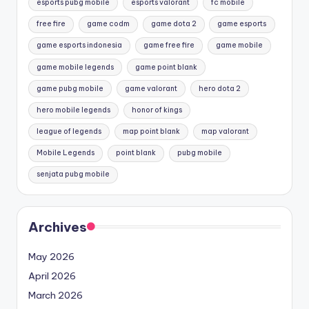
esports pubg mobile
esports valorant
fc mobile
free fire
game codm
game dota 2
game esports
game esports indonesia
game free fire
game mobile
game mobile legends
game point blank
game pubg mobile
game valorant
hero dota 2
hero mobile legends
honor of kings
league of legends
map point blank
map valorant
Mobile Legends
point blank
pubg mobile
senjata pubg mobile
Archives
May 2026
April 2026
March 2026