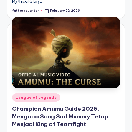
Mythical Glory.…
fatherdaughter
February 22, 2026
Posted
by
Posted
League of Legends
in
Champion Amumu Guide 2026,
Mengapa Sang Sad Mummy Tetap
Menjadi King of Teamfight