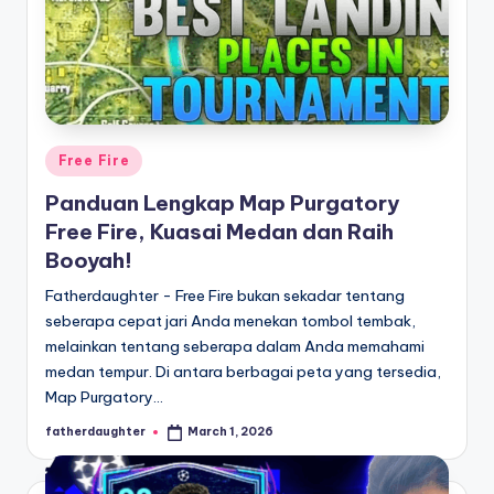
Posted
Free Fire
in
Panduan Lengkap Map Purgatory
Free Fire, Kuasai Medan dan Raih
Booyah!
Fatherdaughter - Free Fire bukan sekadar tentang
seberapa cepat jari Anda menekan tombol tembak,
melainkan tentang seberapa dalam Anda memahami
medan tempur. Di antara berbagai peta yang tersedia,
Map Purgatory…
fatherdaughter
March 1, 2026
Posted
by