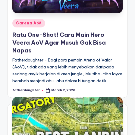
E
analisis,
dan
-
liputan
S
mendalam
Posted
Garena AoV
p
seputar
in
Ratu One-Shot! Cara Main Hero
dunia
o
Veera AoV Agar Musuh Gak Bisa
e-
r
Napas
sport
dan
t
Fatherdaughter - Bagi para pemain Arena of Valor
gaming
(AoV), tidak ada yang lebih menyebalkan daripada
s
kompetitif.
sedang asyik berjalan di area jungle, lalu tiba-tiba layar
berubah menjadi abu-abu dalam hitungan detik.…
fatherdaughter
March 2, 2026
Posted
by