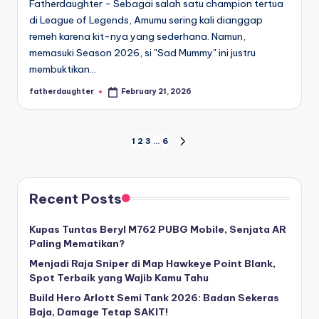
Fatherdaughter - Sebagai salah satu champion tertua
di League of Legends, Amumu sering kali dianggap
remeh karena kit-nya yang sederhana. Namun,
memasuki Season 2026, si "Sad Mummy" ini justru
membuktikan…
fatherdaughter
February 21, 2026
Posted
by
Posts
1
2
3
…
6
NEXT
PAGE
pagination
Recent Posts
Kupas Tuntas Beryl M762 PUBG Mobile, Senjata AR
Paling Mematikan?
Menjadi Raja Sniper di Map Hawkeye Point Blank,
Spot Terbaik yang Wajib Kamu Tahu
Build Hero Arlott Semi Tank 2026: Badan Sekeras
Baja, Damage Tetap SAKIT!