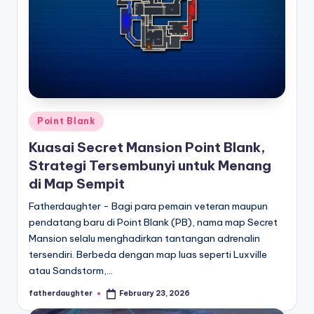
Posted
Point Blank
in
Kuasai Secret Mansion Point Blank,
Strategi Tersembunyi untuk Menang
di Map Sempit
Fatherdaughter - Bagi para pemain veteran maupun
pendatang baru di Point Blank (PB), nama map Secret
Mansion selalu menghadirkan tantangan adrenalin
tersendiri. Berbeda dengan map luas seperti Luxville
atau Sandstorm,…
fatherdaughter
February 23, 2026
Posted
by