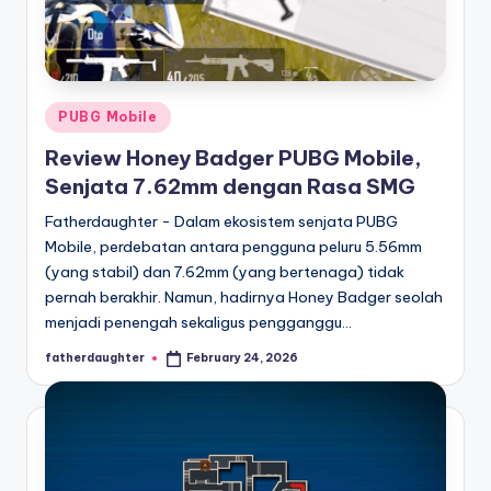
Posted
PUBG Mobile
in
Review Honey Badger PUBG Mobile,
Senjata 7.62mm dengan Rasa SMG
Fatherdaughter - Dalam ekosistem senjata PUBG
Mobile, perdebatan antara pengguna peluru 5.56mm
(yang stabil) dan 7.62mm (yang bertenaga) tidak
pernah berakhir. Namun, hadirnya Honey Badger seolah
menjadi penengah sekaligus pengganggu…
fatherdaughter
February 24, 2026
Posted
by