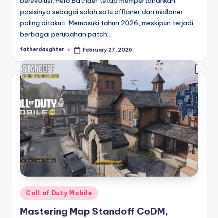
berevolusi, Hero Batrider tetap mempertahankan
posisinya sebagai salah satu offlaner dan midlaner
paling ditakuti. Memasuki tahun 2026, meskipun terjadi
berbagai perubahan patch…
fatherdaughter
February 27, 2026
Posted
by
Posted
Call of Duty Mobile
in
Mastering Map Standoff CoDM,