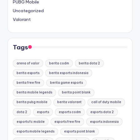
PUBG Mobile
Uncategorized
Valorant
Tags
arena of valor
berita codm
berita dota 2
berita esports
berita esports indonesia
berita free fire
berita game esports
berita mobile legends
berita point blank
berita pubg mobile
berita valorant
call of duty mobile
dota 2
esports
esports codm
esports dota 2
esports fc mobile
esports free fire
esports indonesia
esports mobile legends
esports point blank