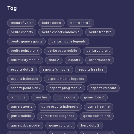
Tag
arena of valor
berita codm
berita dota 2
berita esports
berita esports indonesia
berita free fire
berita game esports
berita mobile legends
berita point blank
berita pubg mobile
berita valorant
call of duty mobile
dota 2
esports
esports codm
esports dota 2
esports fc mobile
esports free fire
esports indonesia
esports mobile legends
esports point blank
esports pubg mobile
esports valorant
fc mobile
free fire
game codm
game dota 2
game esports
game esports indonesia
game free fire
game mobile
game mobile legends
game point blank
game pubg mobile
game valorant
hero dota 2