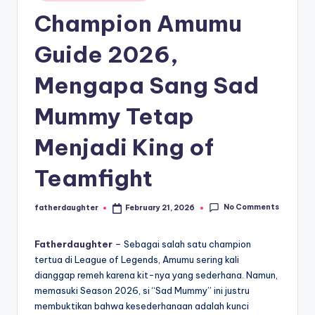
E
in
analisis,
Champion Amumu
dan
-
liputan
S
Guide 2026,
mendalam
p
seputar
Mengapa Sang Sad
dunia
o
e-
Mummy Tetap
r
sport
dan
t
Menjadi King of
gaming
s
kompetitif.
Teamfight
No Comments
fatherdaughter
February 21, 2026
Posted
by
Fatherdaughter
– Sebagai salah satu champion
tertua di League of Legends,
Amumu sering kali
dianggap remeh karena kit-nya yang sederhana.
Namun,
memasuki Season 2026,
si “Sad Mummy” ini justru
membuktikan bahwa kesederhanaan adalah kunci