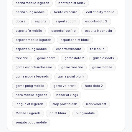
berita mobile legends
berita point blank
berita pubg mobile
berita valorant
call of duty mobile
dota 2
esports
esports codm
esports dota 2
esports fc mobile
esports free fire
esports indonesia
esports mobile legends
esports point blank
esports pubg mobile
esports valorant
fc mobile
free fire
game codm
game dota 2
game esports
game esports indonesia
game free fire
game mobile
game mobile legends
game point blank
game pubg mobile
game valorant
hero dota 2
hero mobile legends
honor of kings
league of legends
map point blank
map valorant
Mobile Legends
point blank
pubg mobile
senjata pubg mobile