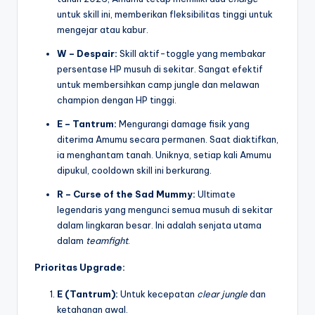
untuk skill ini,
memberikan fleksibilitas tinggi untuk
mengejar atau kabur.
W – Despair:
Skill aktif-toggle yang membakar
persentase HP musuh di sekitar.
Sangat efektif
untuk membersihkan camp jungle dan melawan
champion dengan HP tinggi.
E – Tantrum:
Mengurangi damage fisik yang
diterima Amumu secara permanen.
Saat diaktifkan,
ia menghantam tanah.
Uniknya,
setiap kali Amumu
dipukul,
cooldown skill ini berkurang.
R – Curse of the Sad Mummy:
Ultimate
legendaris yang mengunci semua musuh di sekitar
dalam lingkaran besar.
Ini adalah senjata utama
dalam
teamfight
.
Prioritas Upgrade:
E (Tantrum):
Untuk kecepatan
clear jungle
dan
ketahanan awal.