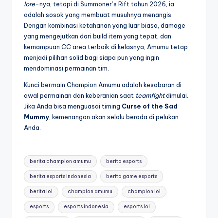
lore
-nya, tetapi di Summoner’s Rift tahun 2026, ia
adalah sosok yang membuat musuhnya menangis.
Dengan kombinasi ketahanan yang luar biasa, damage
yang mengejutkan dari build item yang tepat, dan
kemampuan CC area terbaik di kelasnya, Amumu tetap
menjadi pilihan solid bagi siapa pun yang ingin
mendominasi permainan tim.
Kunci bermain Champion Amumu adalah kesabaran di
awal permainan dan keberanian saat
teamfight
dimulai.
Jika Anda bisa menguasai timing
Curse of the Sad
Mummy
, kemenangan akan selalu berada di pelukan
Anda.
Tags:
berita champion amumu
berita esports
berita esports indonesia
berita game esports
berita lol
champion amumu
champion lol
esports
esports indonesia
esports lol