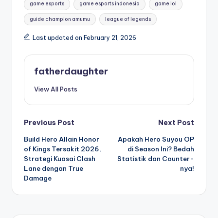
game esports
game esports indonesia
game lol
guide champion amumu
league of legends
Last updated on February 21, 2026
fatherdaughter
View All Posts
Post
Previous Post
Next Post
Build Hero Allain Honor
Apakah Hero Suyou OP
navigation
of Kings Tersakit 2026,
di Season Ini? Bedah
Strategi Kuasai Clash
Statistik dan Counter-
Lane dengan True
nya!
Damage