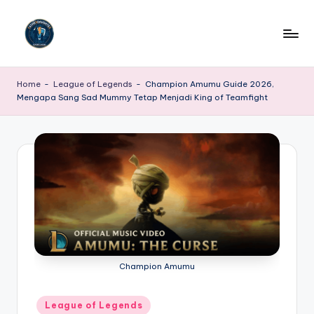
Skip
to
P
Portal
content
Berita
o
Home
-
League of Legends
-
Champion Amumu Guide 2026,
E-
Mengapa Sang Sad Mummy Tetap Menjadi King of Teamfight
r
Sport
Terkini
t
adalah
a
platform
l
berita
dan
B
informasi
e
terdepan
yang
ri
secara
t
Champion Amumu
khusus
menyajikan
a
update,
Posted
League of Legends