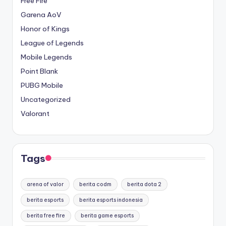
Free Fire
Garena AoV
Honor of Kings
League of Legends
Mobile Legends
Point Blank
PUBG Mobile
Uncategorized
Valorant
Tags
arena of valor
berita codm
berita dota 2
berita esports
berita esports indonesia
berita free fire
berita game esports