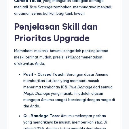
Cursed Touch
,
yang mengubah sebagian damage
menjadi
True Damage
tambahan,
membuatnya menjadi
ancaman serius bahkan bagi tank lawan.
Penjelasan Skill dan
Prioritas Upgrade
Memahami mekanik Amumu sangatlah penting karena
meski terlihat mudah,
presisi
skillshot
menentukan
efektivitas Anda.
Pasif – Cursed Touch:
Serangan dasar Amumu
memberikan kutukan yang membuat musuh
menerima tambahan 10%
True Damage
dari semua
Magic Damage
yang masuk.
Ini adalah alasan
mengapa Amumu sangat bersinergi dengan mage di
tim Anda.
Q – Bandage Toss:
Amumu melempar perban
yang menariknya ke musuh,
memberikan
stun
.
Di
tahun 2026,
Amumu tetap memiliki dua
charge