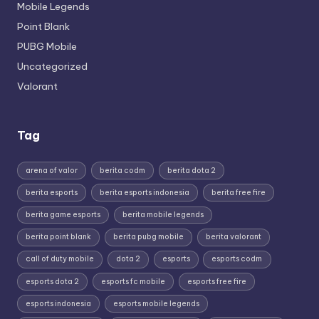
Mobile Legends
Point Blank
PUBG Mobile
Uncategorized
Valorant
Tag
arena of valor
berita codm
berita dota 2
berita esports
berita esports indonesia
berita free fire
berita game esports
berita mobile legends
berita point blank
berita pubg mobile
berita valorant
call of duty mobile
dota 2
esports
esports codm
esports dota 2
esports fc mobile
esports free fire
esports indonesia
esports mobile legends