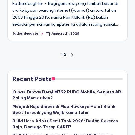
Fatherdaughter - Bagi generasi yang tumbuh besar di
era kejayaan warung internet (warnet) antara tahun
2009 hingga 2015, nama Point Blank (PB) bukan
sekadar permainan komputer. Ia adalah ruang sosial,…
fatherdaughter
January 21, 2026
Posted
by
Posts
1
2
NEXT
PAGE
pagination
Recent Posts
Kupas Tuntas Beryl M762 PUBG Mobile, Senjata AR
Paling Mematikan?
Menjadi Raja Sniper di Map Hawkeye Point Blank,
Spot Terbaik yang Wajib Kamu Tahu
Build Hero Arlott Semi Tank 2026: Badan Sekeras
Baja, Damage Tetap SAKIT!