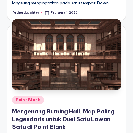
langsung mengingatkan pada satu tempat: Down…
fatherdaughter
February 1, 2026
Posted
by
Posted
Point Blank
in
Mengenang Burning Hall, Map Paling
Legendaris untuk Duel Satu Lawan
Satu di Point Blank