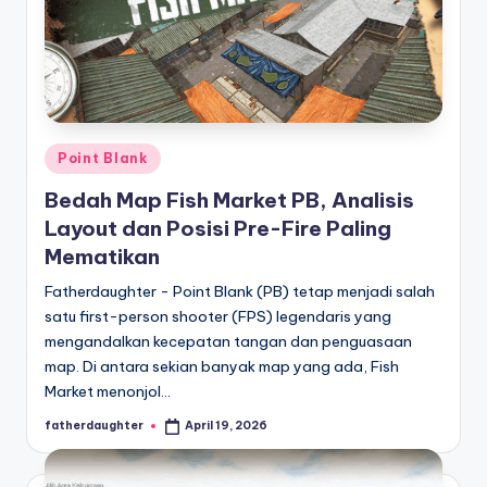
Posted
Point Blank
in
Bedah Map Fish Market PB, Analisis
Layout dan Posisi Pre-Fire Paling
Mematikan
Fatherdaughter - Point Blank (PB) tetap menjadi salah
satu first-person shooter (FPS) legendaris yang
mengandalkan kecepatan tangan dan penguasaan
map. Di antara sekian banyak map yang ada, Fish
Market menonjol…
fatherdaughter
April 19, 2026
Posted
by