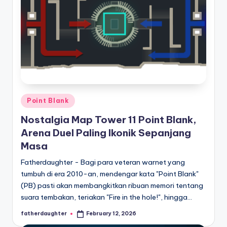
Posted
Point Blank
in
Nostalgia Map Tower 11 Point Blank,
Arena Duel Paling Ikonik Sepanjang
Masa
Fatherdaughter - Bagi para veteran warnet yang
tumbuh di era 2010-an, mendengar kata "Point Blank"
(PB) pasti akan membangkitkan ribuan memori tentang
suara tembakan, teriakan "Fire in the hole!", hingga…
fatherdaughter
February 12, 2026
Posted
by