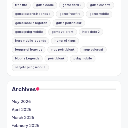
free fire
game codm
game dota 2
game esports
game esports indonesia
game free fire
game mobile
game mobile legends
game point blank
game pubg mobile
game valorant
hero dota 2
hero mobile legends
honor of kings
league of legends
map point blank
map valorant
Mobile Legends
point blank
pubg mobile
senjata pubg mobile
Archives
May 2026
April 2026
March 2026
February 2026