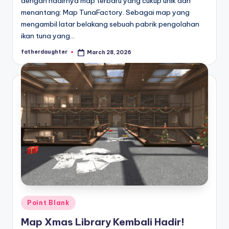
dengan hadirnya map terbaru yang cukup unik dan
menantang: Map TunaFactory. Sebagai map yang
mengambil latar belakang sebuah pabrik pengolahan
ikan tuna yang…
fatherdaughter
March 28, 2026
Posted
by
Posted
Point Blank
in
Map Xmas Library Kembali Hadir!