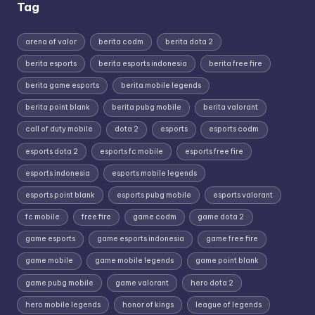
Tag
arena of valor
berita codm
berita dota 2
berita esports
berita esports indonesia
berita free fire
berita game esports
berita mobile legends
berita point blank
berita pubg mobile
berita valorant
call of duty mobile
dota 2
esports
esports codm
esports dota 2
esports fc mobile
esports free fire
esports indonesia
esports mobile legends
esports point blank
esports pubg mobile
esports valorant
fc mobile
free fire
game codm
game dota 2
game esports
game esports indonesia
game free fire
game mobile
game mobile legends
game point blank
game pubg mobile
game valorant
hero dota 2
hero mobile legends
honor of kings
league of legends