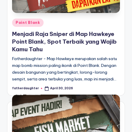
E
analisis,
dan
-
liputan
S
mendalam
Posted
Point Blank
p
seputar
in
Menjadi Raja Sniper di Map Hawkeye
dunia
o
Point Blank, Spot Terbaik yang Wajib
e-
r
Kamu Tahu
sport
dan
t
Fatherdaughter - Map Hawkeye merupakan salah satu
gaming
map bomb mission paling ikonik di Point Blank. Dengan
s
kompetitif.
desain bangunan yang bertingkat, lorong-lorong
sempit, serta area terbuka yang luas, map ini menjadi…
fatherdaughter
April 30, 2026
Posted
by