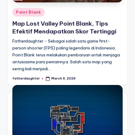
Posted
Point Blank
in
Map Lost Valley Point Blank, Tips
Efektif Mendapatkan Skor Tertinggi
Fatherdaughter - Sebagai salah satu game first-
person shooter (FPS) paling legendaris di Indonesia,
Point Blank terus melakukan pembaruan untuk menjaga
antusiasme para pemainnya. Salah satu map yang
sering kali menjadi…
fatherdaughter
March 6, 2026
Posted
by