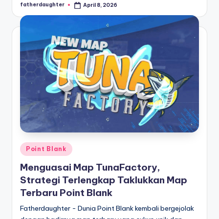
fatherdaughter
April 8, 2026
Posted
by
Posted
Point Blank
in
Menguasai Map TunaFactory,
Strategi Terlengkap Taklukkan Map
Terbaru Point Blank
Fatherdaughter - Dunia Point Blank kembali bergejolak