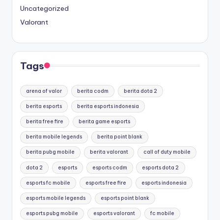
Uncategorized
Valorant
Tags
arena of valor
berita codm
berita dota 2
berita esports
berita esports indonesia
berita free fire
berita game esports
berita mobile legends
berita point blank
berita pubg mobile
berita valorant
call of duty mobile
dota 2
esports
esports codm
esports dota 2
esports fc mobile
esports free fire
esports indonesia
esports mobile legends
esports point blank
esports pubg mobile
esports valorant
fc mobile