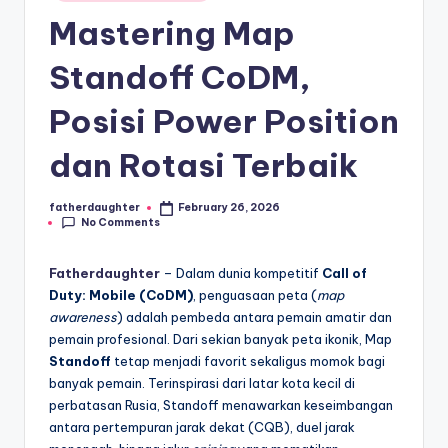
E
in
analisis,
Mastering Map
dan
-
liputan
S
Standoff CoDM,
mendalam
p
seputar
Posisi Power Position
dunia
o
e-
dan Rotasi Terbaik
r
sport
dan
t
fatherdaughter
February 26, 2026
gaming
Posted
No Comments
s
by
kompetitif.
Fatherdaughter
– Dalam dunia kompetitif
Call of
Duty: Mobile (CoDM)
, penguasaan peta (
map
awareness
) adalah pembeda antara pemain amatir dan
pemain profesional. Dari sekian banyak peta ikonik, Map
Standoff
tetap menjadi favorit sekaligus momok bagi
banyak pemain. Terinspirasi dari latar kota kecil di
perbatasan Rusia, Standoff menawarkan keseimbangan
antara pertempuran jarak dekat (CQB), duel jarak