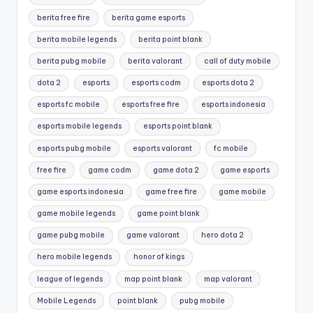
berita free fire
berita game esports
berita mobile legends
berita point blank
berita pubg mobile
berita valorant
call of duty mobile
dota 2
esports
esports codm
esports dota 2
esports fc mobile
esports free fire
esports indonesia
esports mobile legends
esports point blank
esports pubg mobile
esports valorant
fc mobile
free fire
game codm
game dota 2
game esports
game esports indonesia
game free fire
game mobile
game mobile legends
game point blank
game pubg mobile
game valorant
hero dota 2
hero mobile legends
honor of kings
league of legends
map point blank
map valorant
Mobile Legends
point blank
pubg mobile