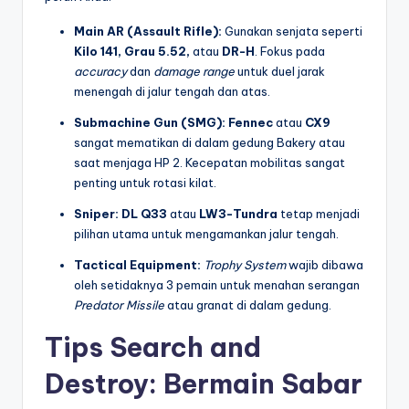
Main AR (Assault Rifle):
Gunakan senjata seperti
Kilo 141, Grau 5.52,
atau
DR-H
. Fokus pada
accuracy
dan
damage range
untuk duel jarak
menengah di jalur tengah dan atas.
Submachine Gun (SMG):
Fennec
atau
CX9
sangat mematikan di dalam gedung Bakery atau
saat menjaga HP 2. Kecepatan mobilitas sangat
penting untuk rotasi kilat.
Sniper:
DL Q33
atau
LW3-Tundra
tetap menjadi
pilihan utama untuk mengamankan jalur tengah.
Tactical Equipment:
Trophy System
wajib dibawa
oleh setidaknya 3 pemain untuk menahan serangan
Predator Missile
atau granat di dalam gedung.
Tips Search and
Destroy: Bermain Sabar