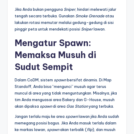
Jika Anda bukan pengguna
Sniper
, hindari melewati jalur
tengah secara terbuka. Gunakan
Smoke Grenade
atau
lakukan rotasi memutar melalui gedung-gedung di sisi
pinggir peta untuk mendekati posisi
Sniper
lawan.
Mengatur Spawn:
Memaksa Musuh di
Sudut Sempit
Dalam CoDM, sistem
spawn
bersifat dinamis. Di Map
Standoff, Anda bisa “mengunci” musuh agar terus
muncul di area yang tidak menguntungkan. Misalnya, jika
tim Anda menguasai area Bakery dan G-House, musuh
akan dipaksa
spawn
di area
Gas Station
yang terbuka.
Jangan terlalu maju ke area
spawn
lawan jika Anda sudah
memegang posisi bagus. Jika Anda masuk terlalu dalam
ke markas lawan,
spawn
akan terbalik (
flip
), dan musuh