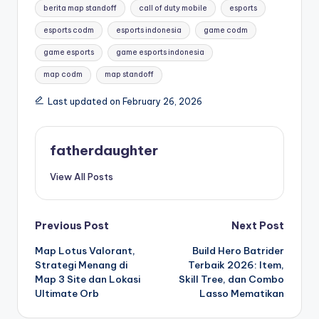
berita map standoff
call of duty mobile
esports
esports codm
esports indonesia
game codm
game esports
game esports indonesia
map codm
map standoff
Last updated on February 26, 2026
fatherdaughter
View All Posts
Post
Previous Post
Next Post
Map Lotus Valorant,
Build Hero Batrider
navigation
Strategi Menang di
Terbaik 2026: Item,
Map 3 Site dan Lokasi
Skill Tree, dan Combo
Ultimate Orb
Lasso Mematikan