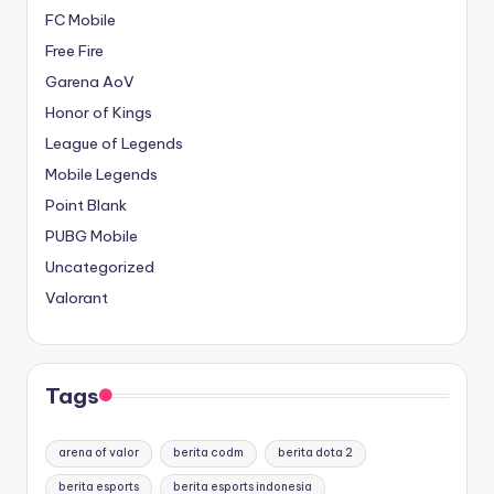
FC Mobile
Free Fire
Garena AoV
Honor of Kings
League of Legends
Mobile Legends
Point Blank
PUBG Mobile
Uncategorized
Valorant
Tags
arena of valor
berita codm
berita dota 2
berita esports
berita esports indonesia