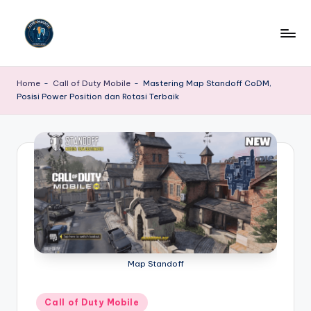
Skip
to
P
Portal
content
Berita
o
Home
-
Call of Duty Mobile
-
Mastering Map Standoff CoDM,
E-
Posisi Power Position dan Rotasi Terbaik
r
Sport
Terkini
t
adalah
a
platform
l
berita
dan
B
informasi
e
terdepan
yang
ri
secara
t
Map Standoff
khusus
menyajikan
a
update,
Posted
Call of Duty Mobile