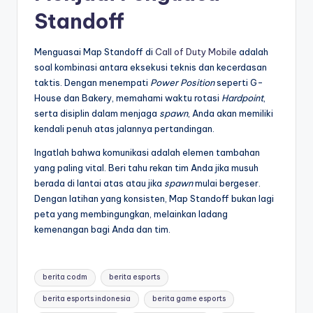
Standoff
Menguasai Map Standoff di
Call of Duty Mobile
adalah
soal kombinasi antara eksekusi teknis dan kecerdasan
taktis. Dengan menempati
Power Position
seperti G-
House dan Bakery, memahami waktu rotasi
Hardpoint
,
serta disiplin dalam menjaga
spawn
, Anda akan memiliki
kendali penuh atas jalannya pertandingan.
Ingatlah bahwa komunikasi adalah elemen tambahan
yang paling vital. Beri tahu rekan tim Anda jika musuh
berada di lantai atas atau jika
spawn
mulai bergeser.
Dengan latihan yang konsisten, Map Standoff bukan lagi
peta yang membingungkan, melainkan ladang
kemenangan bagi Anda dan tim.
Tags:
berita codm
berita esports
berita esports indonesia
berita game esports