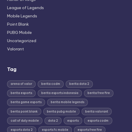
League of Legends
Mobile Legends
Point Blank
PUBG Mobile
Uncategorized
Valorant
Tag
arena of valor
berita codm
berita dota 2
berita esports
berita esports indonesia
berita free fire
berita game esports
berita mobile legends
berita point blank
berita pubg mobile
berita valorant
call of duty mobile
dota 2
esports
esports codm
esports dota 2
esports fc mobile
esports free fire