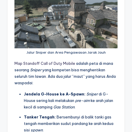
Jalur Sniper dan Area Pengawasan Jarak Jauh
Map Standoff Call of Duty Mobile
adalah peta di mana
seorang
Sniper
yang kompeten bisa menghentikan
seluruh tim lawan. Ada dua jalur “maut” yang harus Anda
waspadai:
Jendela G-House ke A-Spawn:
Sniper
di G-
House sering kali melakukan
pre-aim
ke arah jalan
kecil di samping
Gas Station
.
Tanker Tengah:
Bersembunyi di balik tanki gas
tengah memberikan sudut pandang ke arah kedua
sisi
spawn
.