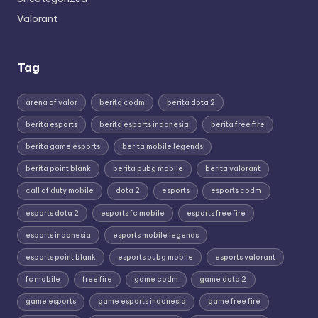
Valorant
Tag
arena of valor
berita codm
berita dota 2
berita esports
berita esports indonesia
berita free fire
berita game esports
berita mobile legends
berita point blank
berita pubg mobile
berita valorant
call of duty mobile
dota 2
esports
esports codm
esports dota 2
esports fc mobile
esports free fire
esports indonesia
esports mobile legends
esports point blank
esports pubg mobile
esports valorant
fc mobile
free fire
game codm
game dota 2
game esports
game esports indonesia
game free fire