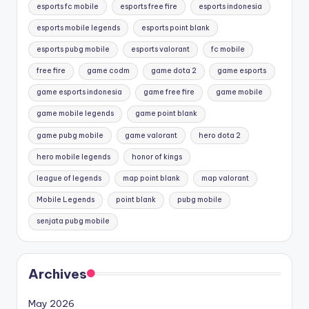
esports fc mobile
esports free fire
esports indonesia
esports mobile legends
esports point blank
esports pubg mobile
esports valorant
fc mobile
free fire
game codm
game dota 2
game esports
game esports indonesia
game free fire
game mobile
game mobile legends
game point blank
game pubg mobile
game valorant
hero dota 2
hero mobile legends
honor of kings
league of legends
map point blank
map valorant
Mobile Legends
point blank
pubg mobile
senjata pubg mobile
Archives
May 2026