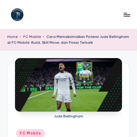
Skip
to
P
Portal
content
Berita
o
Home
-
FC Mobile
-
Cara Memaksimalkan Potensi Jude Bellingham
E-
di FC Mobile: Build, Skill Move, dan Posisi Terbaik
r
Sport
Terkini
t
adalah
a
platform
l
berita
dan
B
informasi
e
terdepan
yang
ri
secara
t
Jude Bellingham
khusus
menyajikan
a
update,
Posted
FC Mobile