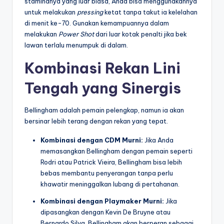
staminanya yang luar biasa, Anda bisa menggunakannya
untuk melakukan
pressing
ketat tanpa takut ia kelelahan
di menit ke-70. Gunakan kemampuannya dalam
melakukan
Power Shot
dari luar kotak penalti jika bek
lawan terlalu menumpuk di dalam.
Kombinasi Rekan Lini
Tengah yang Sinergis
Bellingham adalah pemain pelengkap, namun ia akan
bersinar lebih terang dengan rekan yang tepat.
Kombinasi dengan CDM Murni:
Jika Anda
memasangkan Bellingham dengan pemain seperti
Rodri atau Patrick Vieira, Bellingham bisa lebih
bebas membantu penyerangan tanpa perlu
khawatir meninggalkan lubang di pertahanan.
Kombinasi dengan Playmaker Murni:
Jika
dipasangkan dengan Kevin De Bruyne atau
Bernardo Silva, Bellingham akan berperan sebagai