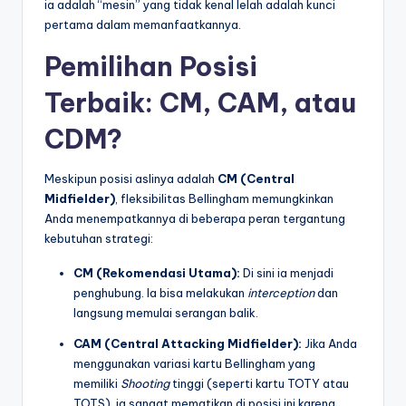
ia adalah “mesin” yang tidak kenal lelah adalah kunci
pertama dalam memanfaatkannya.
Pemilihan Posisi
Terbaik: CM, CAM, atau
CDM?
Meskipun posisi aslinya adalah
CM (Central
Midfielder)
, fleksibilitas Bellingham memungkinkan
Anda menempatkannya di beberapa peran tergantung
kebutuhan strategi:
CM (Rekomendasi Utama):
Di sini ia menjadi
penghubung. Ia bisa melakukan
interception
dan
langsung memulai serangan balik.
CAM (Central Attacking Midfielder):
Jika Anda
menggunakan variasi kartu Bellingham yang
memiliki
Shooting
tinggi (seperti kartu TOTY atau
TOTS), ia sangat mematikan di posisi ini karena