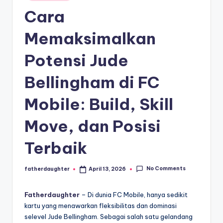
E
in
analisis,
Cara
dan
-
liputan
S
Memaksimalkan
mendalam
p
seputar
Potensi Jude
dunia
o
e-
Bellingham di FC
r
sport
dan
t
Mobile: Build, Skill
gaming
s
kompetitif.
Move, dan Posisi
Terbaik
No Comments
fatherdaughter
April 13, 2026
Posted
by
Fatherdaughter
– Di dunia FC Mobile, hanya sedikit
kartu yang menawarkan fleksibilitas dan dominasi
selevel Jude Bellingham. Sebagai salah satu gelandang