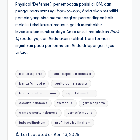
Physical/Defense), penempatan posisi di CM, dan
penggunaan strategi
box-to-box
, Anda akan memiliki
pemain yang bisa memenangkan pertandingan baik
melalui tekel krusial maupun gol di menit akhir.
Investasikan sumber daya Anda untuk melakukan
Rank
Up
padanya, dan Anda akan melihat transformasi
signifikan pada performa tim Anda di lapangan hijau
virtual.
Tags:
berita esports
berita esports indonesia
berita fc mobile
berita game esports
berita jude bellingham
esports fc mobile
esports indonesia
fc mobile
game esports
game esports indonesia
game fc mobile
jude bellingham
profil jude bellingham
Last updated on April 13, 2026