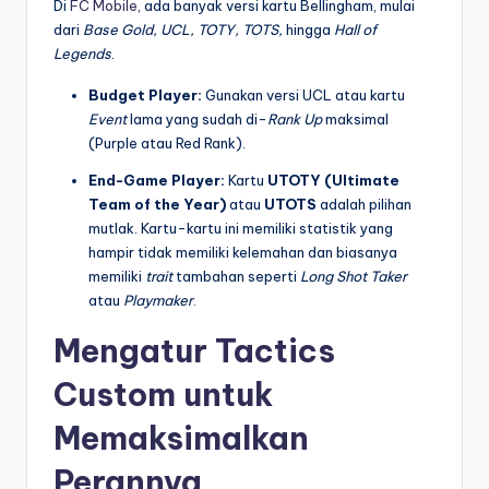
Di
FC Mobile
, ada banyak versi kartu Bellingham, mulai
dari
Base Gold, UCL, TOTY, TOTS,
hingga
Hall of
Legends
.
Budget Player:
Gunakan versi UCL atau kartu
Event
lama yang sudah di-
Rank Up
maksimal
(Purple atau Red Rank).
End-Game Player:
Kartu
UTOTY (Ultimate
Team of the Year)
atau
UTOTS
adalah pilihan
mutlak. Kartu-kartu ini memiliki statistik yang
hampir tidak memiliki kelemahan dan biasanya
memiliki
trait
tambahan seperti
Long Shot Taker
atau
Playmaker
.
Mengatur Tactics
Custom untuk
Memaksimalkan
Perannya