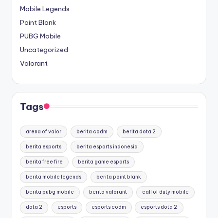
Mobile Legends
Point Blank
PUBG Mobile
Uncategorized
Valorant
Tags
arena of valor
berita codm
berita dota 2
berita esports
berita esports indonesia
berita free fire
berita game esports
berita mobile legends
berita point blank
berita pubg mobile
berita valorant
call of duty mobile
dota 2
esports
esports codm
esports dota 2