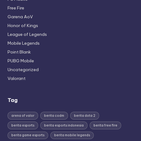
Free Fire
Garena AoV
Honor of Kings
League of Legends
Mobile Legends
Point Blank
PUBG Mobile
Uncategorized
Valorant
Tag
arena of valor
berita codm
berita dota 2
berita esports
berita esports indonesia
berita free fire
berita game esports
berita mobile legends