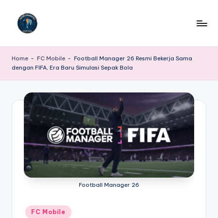
Skip
to
P
Portal
content
Berita
o
Home
-
FC Mobile
-
Football Manager 26 Resmi Bekerja Sama
E-
dengan FIFA, Era Baru Simulasi Sepak Bola
r
Sport
Terkini
t
adalah
a
platform
l
berita
dan
B
informasi
e
terdepan
yang
ri
secara
t
Football Manager 26
khusus
menyajikan
a
update,
Posted
FC Mobile