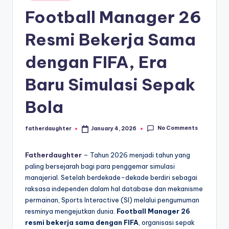
E
in
analisis,
Football Manager 26
dan
-
liputan
S
Resmi Bekerja Sama
mendalam
p
seputar
dengan FIFA, Era
dunia
o
e-
Baru Simulasi Sepak
r
sport
dan
t
Bola
gaming
s
kompetitif.
No Comments
fatherdaughter
January 4, 2026
Posted
by
Fatherdaughter
– Tahun 2026 menjadi tahun yang
paling bersejarah bagi para penggemar simulasi
manajerial. Setelah berdekade-dekade berdiri sebagai
raksasa independen dalam hal database dan mekanisme
permainan, Sports Interactive (SI) melalui pengumuman
resminya mengejutkan dunia.
Football Manager 26
resmi bekerja sama dengan FIFA
, organisasi sepak