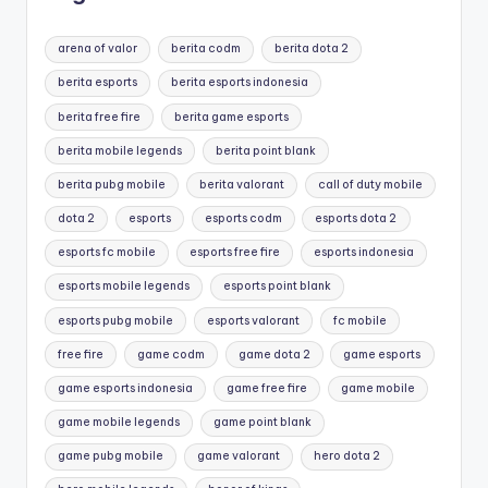
arena of valor
berita codm
berita dota 2
berita esports
berita esports indonesia
berita free fire
berita game esports
berita mobile legends
berita point blank
berita pubg mobile
berita valorant
call of duty mobile
dota 2
esports
esports codm
esports dota 2
esports fc mobile
esports free fire
esports indonesia
esports mobile legends
esports point blank
esports pubg mobile
esports valorant
fc mobile
free fire
game codm
game dota 2
game esports
game esports indonesia
game free fire
game mobile
game mobile legends
game point blank
game pubg mobile
game valorant
hero dota 2