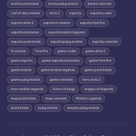
berita point blank
berita pubg mobile
berita valorant
call of duty mobile
dota 2
esports
esports codm
esports dota 2
esports fc mobile
esports free fire
esports indonesia
esports mobile legends
esports point blank
esports pubg mobile
esports valorant
fc mobile
free fire
game codm
game dota 2
game esports
game esports indonesia
game free fire
game mobile
game mobile legends
game point blank
game pubg mobile
game valorant
hero dota 2
hero mobile legends
honor of kings
league of legends
map point blank
map valorant
Mobile Legends
point blank
pubg mobile
senjata pubg mobile