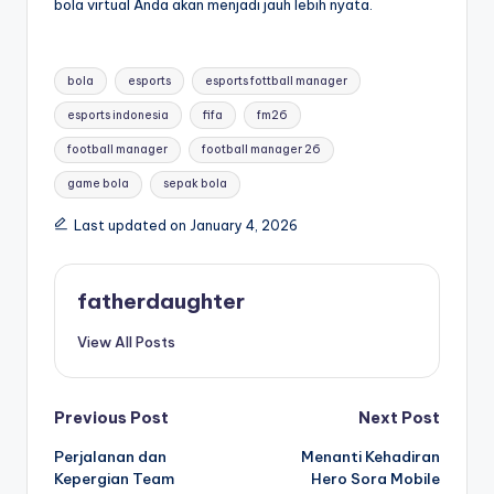
bola virtual Anda akan menjadi jauh lebih nyata.
Tags:
bola
esports
esports fottball manager
esports indonesia
fifa
fm26
football manager
football manager 26
game bola
sepak bola
Last updated on January 4, 2026
fatherdaughter
View All Posts
Post
Previous Post
Next Post
Perjalanan dan
Menanti Kehadiran
navigation
Kepergian Team
Hero Sora Mobile