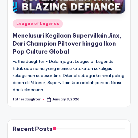
E
analisis,
dan
-
liputan
S
mendalam
Posted
League of Legends
p
seputar
in
Menelusuri Kegilaan Supervillain Jinx,
dunia
o
Dari Champion Piltover hingga Ikon
e-
r
Pop Culture Global
sport
dan
t
Fatherdaughter - Dalam jagat League of Legends,
gaming
tidak ada nama yang memicu ketakutan sekaligus
s
kompetitif.
kekaguman sebesar Jinx. Dikenal sebagai kriminal paling
dicari di Piltover, Supervillain Jinx adalah personifikasi
dari kekacauan…
fatherdaughter
January 8, 2026
Posted
by
Recent Posts