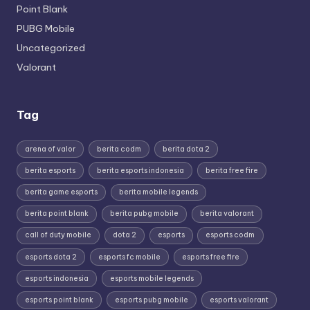
Point Blank
PUBG Mobile
Uncategorized
Valorant
Tag
arena of valor
berita codm
berita dota 2
berita esports
berita esports indonesia
berita free fire
berita game esports
berita mobile legends
berita point blank
berita pubg mobile
berita valorant
call of duty mobile
dota 2
esports
esports codm
esports dota 2
esports fc mobile
esports free fire
esports indonesia
esports mobile legends
esports point blank
esports pubg mobile
esports valorant