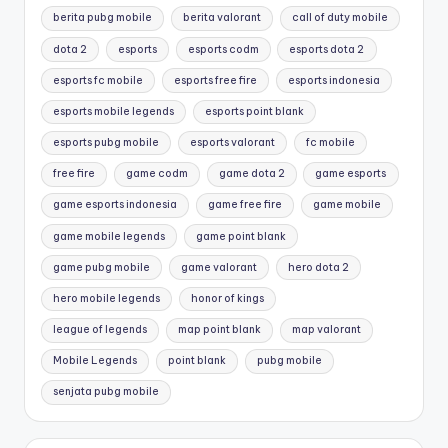
berita pubg mobile
berita valorant
call of duty mobile
dota 2
esports
esports codm
esports dota 2
esports fc mobile
esports free fire
esports indonesia
esports mobile legends
esports point blank
esports pubg mobile
esports valorant
fc mobile
free fire
game codm
game dota 2
game esports
game esports indonesia
game free fire
game mobile
game mobile legends
game point blank
game pubg mobile
game valorant
hero dota 2
hero mobile legends
honor of kings
league of legends
map point blank
map valorant
Mobile Legends
point blank
pubg mobile
senjata pubg mobile