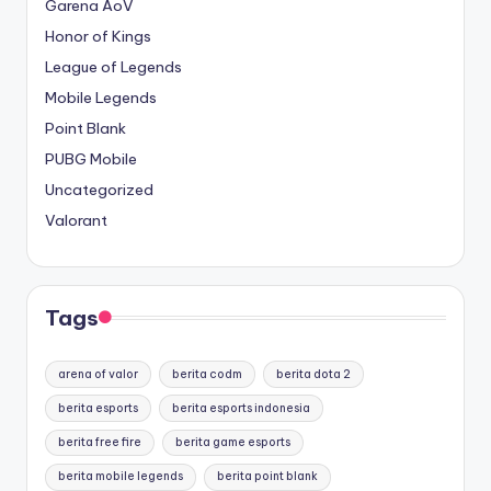
Garena AoV
Honor of Kings
League of Legends
Mobile Legends
Point Blank
PUBG Mobile
Uncategorized
Valorant
Tags
arena of valor
berita codm
berita dota 2
berita esports
berita esports indonesia
berita free fire
berita game esports
berita mobile legends
berita point blank