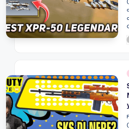
P
b
i