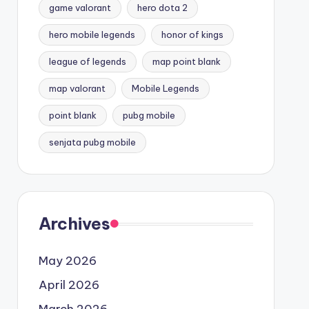
game valorant
hero dota 2
hero mobile legends
honor of kings
league of legends
map point blank
map valorant
Mobile Legends
point blank
pubg mobile
senjata pubg mobile
Archives
May 2026
April 2026