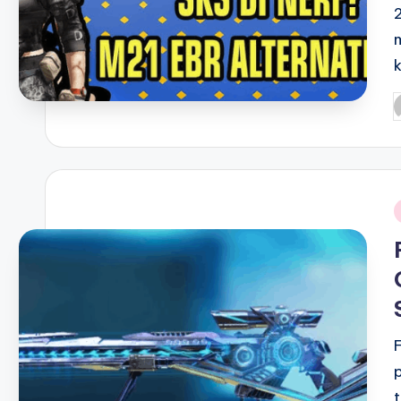
P
b
i