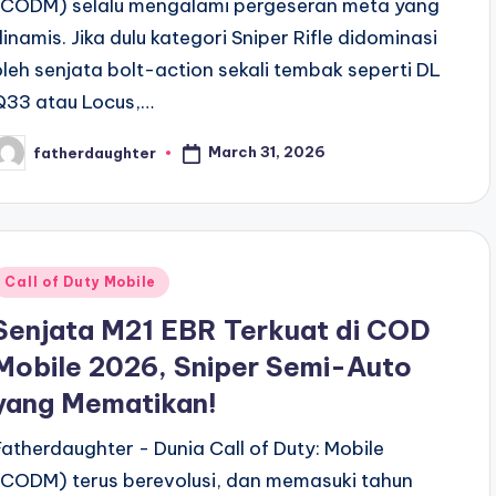
(CODM) selalu mengalami pergeseran meta yang
dinamis. Jika dulu kategori Sniper Rifle didominasi
oleh senjata bolt-action sekali tembak seperti DL
Q33 atau Locus,…
March 31, 2026
fatherdaughter
osted
y
Posted
Call of Duty Mobile
n
Senjata M21 EBR Terkuat di COD
Mobile 2026, Sniper Semi-Auto
yang Mematikan!
Fatherdaughter - Dunia Call of Duty: Mobile
(CODM) terus berevolusi, dan memasuki tahun