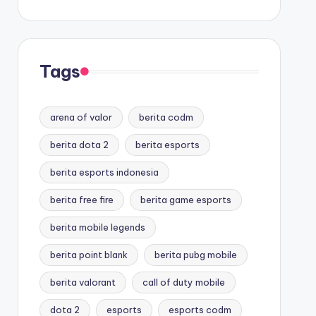
Tags
arena of valor
berita codm
berita dota 2
berita esports
berita esports indonesia
berita free fire
berita game esports
berita mobile legends
berita point blank
berita pubg mobile
berita valorant
call of duty mobile
dota 2
esports
esports codm