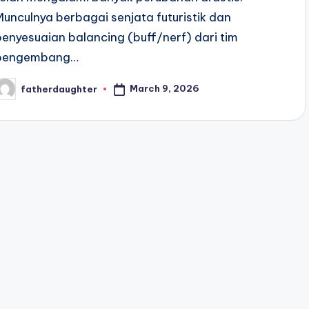
Munculnya berbagai senjata futuristik dan
penyesuaian balancing (buff/nerf) dari tim
pengembang…
March 9, 2026
fatherdaughter
osted
y