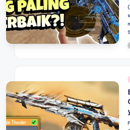
P
b
i