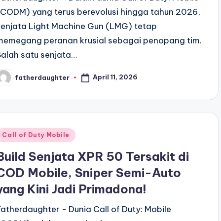
(CODM) yang terus berevolusi hingga tahun 2026,
senjata Light Machine Gun (LMG) tetap
memegang peranan krusial sebagai penopang tim.
Salah satu senjata…
April 11, 2026
fatherdaughter
osted
y
Posted
Call of Duty Mobile
n
Build Senjata XPR 50 Tersakit di
COD Mobile, Sniper Semi-Auto
yang Kini Jadi Primadona!
Fatherdaughter - Dunia Call of Duty: Mobile