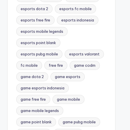
esports dota 2
esports fc mobile
esports free fire
esports indonesia
esports mobile legends
esports point blank
esports pubg mobile
esports valorant
fc mobile
free fire
game codm
game dota 2
game esports
game esports indonesia
game free fire
game mobile
game mobile legends
game point blank
game pubg mobile