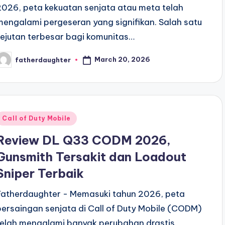
2026, peta kekuatan senjata atau meta telah
mengalami pergeseran yang signifikan. Salah satu
kejutan terbesar bagi komunitas…
March 20, 2026
fatherdaughter
osted
y
Posted
Call of Duty Mobile
n
Review DL Q33 CODM 2026,
Gunsmith Tersakit dan Loadout
Sniper Terbaik
Fatherdaughter - Memasuki tahun 2026, peta
persaingan senjata di Call of Duty Mobile (CODM)
telah mengalami banyak perubahan drastis.