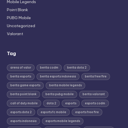
Mobile Legends
Point Blank
PUBG Mobile
Uncategorized
Valorant
Tag
arena of valor
berita codm
berita dota 2
berita esports
berita esports indonesia
berita free fire
berita game esports
berita mobile legends
berita point blank
berita pubg mobile
berita valorant
call of duty mobile
dota 2
esports
esports codm
esports dota 2
esports fc mobile
esports free fire
esports indonesia
esports mobile legends