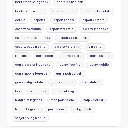
berita mobile legends
berita point blank
berita pubg mobile
berita valorant
call of duty mobile
dota 2
esports
esports codm
esports dota 2
esports fc mobile
esports free fire
esports indonesia
esports mobile legends
esports point blank
esports pubg mobile
esports valorant
fc mobile
free fire
game codm
game dota 2
game esports
game esports indonesia
game free fire
game mobile
game mobile legends
game point blank
game pubg mobile
game valorant
hero dota 2
hero mobile legends
honor of kings
league of legends
map point blank
map valorant
Mobile Legends
point blank
pubg mobile
senjata pubg mobile