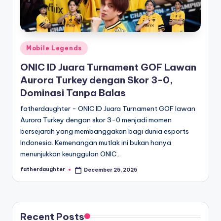
E
analisis,
dan
-
liputan
S
mendalam
p
Posted
seputar
Mobile Legends
in
dunia
o
ONIC ID Juara Turnament GOF Lawan
e-
Aurora Turkey dengan Skor 3-0,
r
sport
Dominasi Tanpa Balas
dan
t
gaming
fatherdaughter - ONIC ID Juara Turnament GOF lawan
s
kompetitif.
Aurora Turkey dengan skor 3-0 menjadi momen
bersejarah yang membanggakan bagi dunia esports
Indonesia. Kemenangan mutlak ini bukan hanya
menunjukkan keunggulan ONIC…
fatherdaughter
December 25, 2025
Posted
by
Recent Posts