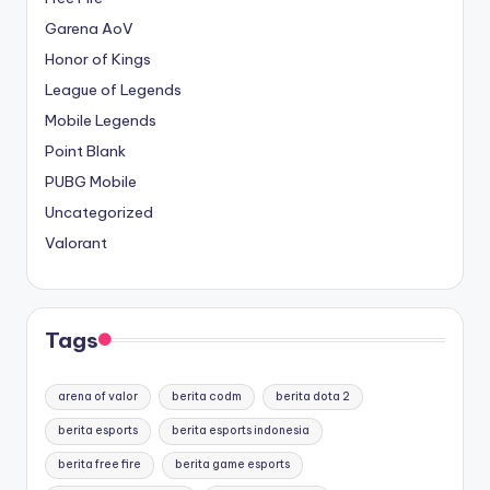
Garena AoV
Honor of Kings
League of Legends
Mobile Legends
Point Blank
PUBG Mobile
Uncategorized
Valorant
Tags
arena of valor
berita codm
berita dota 2
berita esports
berita esports indonesia
berita free fire
berita game esports