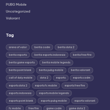
PUBG Mobile
Uncategorized
Valorant
Tag
arena of valor
berita codm
berita dota 2
berita esports
berita esports indonesia
berita free fire
berita game esports
berita mobile legends
berita point blank
berita pubg mobile
berita valorant
call of duty mobile
dota 2
esports
esports codm
esports dota 2
esports fc mobile
esports free fire
esports indonesia
esports mobile legends
esports point blank
esports pubg mobile
esports valorant
fc mobile
free fire
game codm
game dota 2