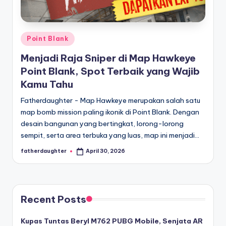
E
analisis,
dan
-
liputan
S
mendalam
Posted
Point Blank
p
seputar
in
Menjadi Raja Sniper di Map Hawkeye
dunia
o
Point Blank, Spot Terbaik yang Wajib
e-
r
Kamu Tahu
sport
dan
t
Fatherdaughter - Map Hawkeye merupakan salah satu
gaming
map bomb mission paling ikonik di Point Blank. Dengan
s
kompetitif.
desain bangunan yang bertingkat, lorong-lorong
sempit, serta area terbuka yang luas, map ini menjadi…
fatherdaughter
April 30, 2026
Posted
by
Recent Posts
Kupas Tuntas Beryl M762 PUBG Mobile, Senjata AR