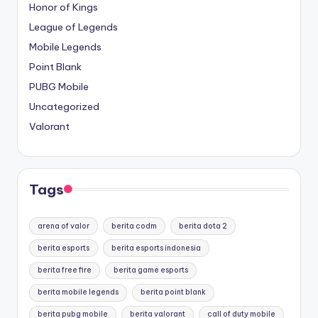
Honor of Kings
League of Legends
Mobile Legends
Point Blank
PUBG Mobile
Uncategorized
Valorant
Tags
arena of valor
berita codm
berita dota 2
berita esports
berita esports indonesia
berita free fire
berita game esports
berita mobile legends
berita point blank
berita pubg mobile
berita valorant
call of duty mobile