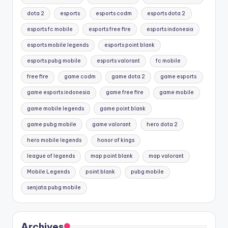
dota 2
esports
esports codm
esports dota 2
esports fc mobile
esports free fire
esports indonesia
esports mobile legends
esports point blank
esports pubg mobile
esports valorant
fc mobile
free fire
game codm
game dota 2
game esports
game esports indonesia
game free fire
game mobile
game mobile legends
game point blank
game pubg mobile
game valorant
hero dota 2
hero mobile legends
honor of kings
league of legends
map point blank
map valorant
Mobile Legends
point blank
pubg mobile
senjata pubg mobile
Archives