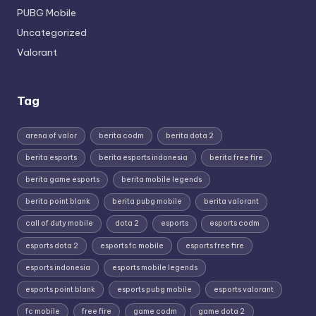
PUBG Mobile
Uncategorized
Valorant
Tag
arena of valor
berita codm
berita dota 2
berita esports
berita esports indonesia
berita free fire
berita game esports
berita mobile legends
berita point blank
berita pubg mobile
berita valorant
call of duty mobile
dota 2
esports
esports codm
esports dota 2
esports fc mobile
esports free fire
esports indonesia
esports mobile legends
esports point blank
esports pubg mobile
esports valorant
fc mobile
free fire
game codm
game dota 2