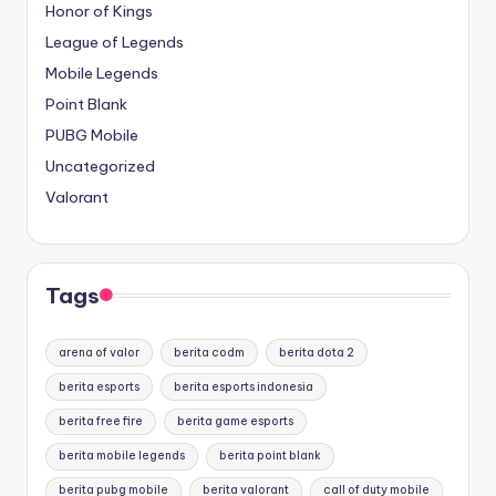
Honor of Kings
League of Legends
Mobile Legends
Point Blank
PUBG Mobile
Uncategorized
Valorant
Tags
arena of valor
berita codm
berita dota 2
berita esports
berita esports indonesia
berita free fire
berita game esports
berita mobile legends
berita point blank
berita pubg mobile
berita valorant
call of duty mobile