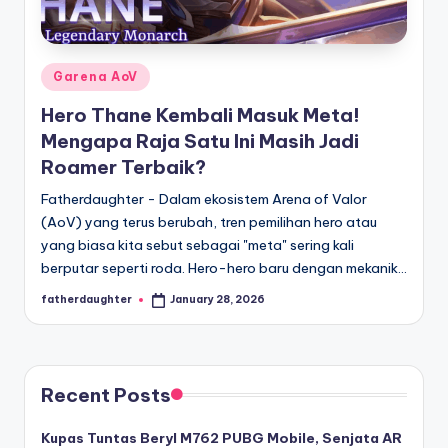
E
analisis,
dan
-
liputan
S
mendalam
Posted
Garena AoV
p
seputar
in
Hero Thane Kembali Masuk Meta!
dunia
o
Mengapa Raja Satu Ini Masih Jadi
e-
r
Roamer Terbaik?
sport
dan
t
Fatherdaughter - Dalam ekosistem Arena of Valor
gaming
(AoV) yang terus berubah, tren pemilihan hero atau
s
kompetitif.
yang biasa kita sebut sebagai "meta" sering kali
berputar seperti roda. Hero-hero baru dengan mekanik…
fatherdaughter
January 28, 2026
Posted
by
Recent Posts
Kupas Tuntas Beryl M762 PUBG Mobile, Senjata AR