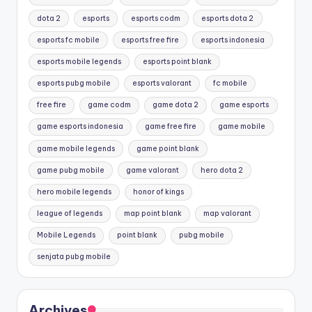
dota 2
esports
esports codm
esports dota 2
esports fc mobile
esports free fire
esports indonesia
esports mobile legends
esports point blank
esports pubg mobile
esports valorant
fc mobile
free fire
game codm
game dota 2
game esports
game esports indonesia
game free fire
game mobile
game mobile legends
game point blank
game pubg mobile
game valorant
hero dota 2
hero mobile legends
honor of kings
league of legends
map point blank
map valorant
Mobile Legends
point blank
pubg mobile
senjata pubg mobile
Archives