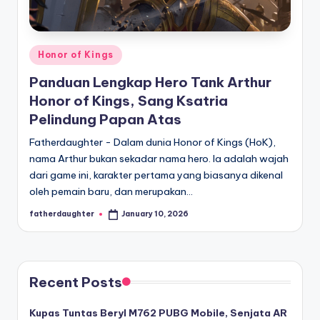
E
analisis,
dan
-
liputan
S
mendalam
Posted
Honor of Kings
p
seputar
in
Panduan Lengkap Hero Tank Arthur
dunia
o
Honor of Kings, Sang Ksatria
e-
r
Pelindung Papan Atas
sport
dan
t
Fatherdaughter - Dalam dunia Honor of Kings (HoK),
gaming
nama Arthur bukan sekadar nama hero. Ia adalah wajah
s
kompetitif.
dari game ini, karakter pertama yang biasanya dikenal
oleh pemain baru, dan merupakan…
fatherdaughter
January 10, 2026
Posted
by
Recent Posts
Kupas Tuntas Beryl M762 PUBG Mobile, Senjata AR