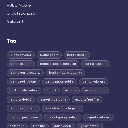
PUBG Mobile
Uncategorized
Valorant
Tag
arena of valor
berita codm
berita dota 2
berita esports
berita esports indonesia
berita free fire
berita game esports
berita mobile legends
berita point blank
berita pubg mobile
berita valorant
call of duty mobile
dota 2
esports
esports codm
esports dota 2
esports fc mobile
esports free fire
esports indonesia
esports mobile legends
esports point blank
esports pubg mobile
esports valorant
fc mobile
free fire
game codm
game dota 2