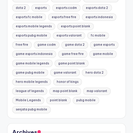
dota 2
esports
esports codm
esports dota 2
esports fc mobile
esports free fire
esports indonesia
esports mobile legends
esports point blank
esports pubg mobile
esports valorant
fc mobile
free fire
game codm
game dota 2
game esports
game esports indonesia
game free fire
game mobile
game mobile legends
game point blank
game pubg mobile
game valorant
hero dota 2
hero mobile legends
honor of kings
league of legends
map point blank
map valorant
Mobile Legends
point blank
pubg mobile
senjata pubg mobile
Archives