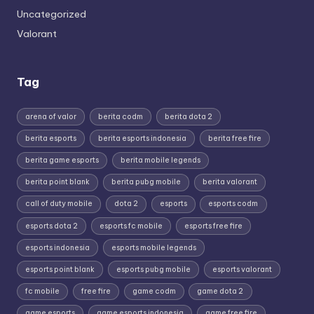
Uncategorized
Valorant
Tag
arena of valor
berita codm
berita dota 2
berita esports
berita esports indonesia
berita free fire
berita game esports
berita mobile legends
berita point blank
berita pubg mobile
berita valorant
call of duty mobile
dota 2
esports
esports codm
esports dota 2
esports fc mobile
esports free fire
esports indonesia
esports mobile legends
esports point blank
esports pubg mobile
esports valorant
fc mobile
free fire
game codm
game dota 2
game esports
game esports indonesia
game free fire