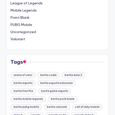
League of Legends
Mobile Legends
Point Blank
PUBG Mobile
Uncategorized
Valorant
Tags
arena of valor
berita codm
berita dota 2
berita esports
berita esports indonesia
berita free fire
berita game esports
berita mobile legends
berita point blank
berita pubg mobile
berita valorant
call of duty mobile