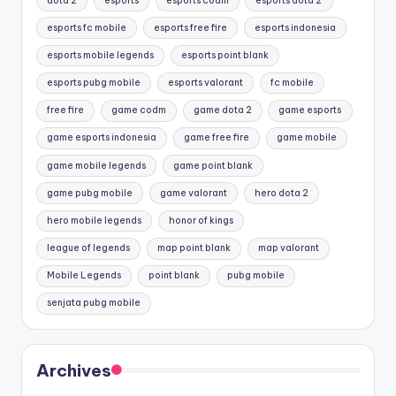
dota 2
esports
esports codm
esports dota 2
esports fc mobile
esports free fire
esports indonesia
esports mobile legends
esports point blank
esports pubg mobile
esports valorant
fc mobile
free fire
game codm
game dota 2
game esports
game esports indonesia
game free fire
game mobile
game mobile legends
game point blank
game pubg mobile
game valorant
hero dota 2
hero mobile legends
honor of kings
league of legends
map point blank
map valorant
Mobile Legends
point blank
pubg mobile
senjata pubg mobile
Archives