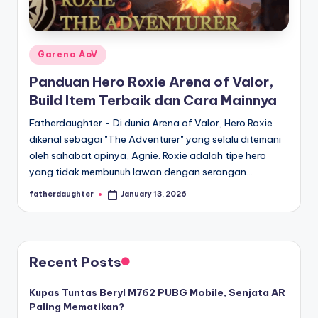
E
analisis,
dan
-
liputan
S
mendalam
Posted
Garena AoV
p
seputar
in
Panduan Hero Roxie Arena of Valor,
dunia
o
Build Item Terbaik dan Cara Mainnya
e-
r
sport
Fatherdaughter - Di dunia Arena of Valor, Hero Roxie
dan
t
dikenal sebagai "The Adventurer" yang selalu ditemani
gaming
oleh sahabat apinya, Agnie. Roxie adalah tipe hero
s
kompetitif.
yang tidak membunuh lawan dengan serangan…
fatherdaughter
January 13, 2026
Posted
by
Recent Posts
Kupas Tuntas Beryl M762 PUBG Mobile, Senjata AR
Paling Mematikan?