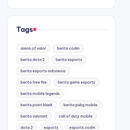
Tags
arena of valor
berita codm
berita dota 2
berita esports
berita esports indonesia
berita free fire
berita game esports
berita mobile legends
berita point blank
berita pubg mobile
berita valorant
call of duty mobile
dota 2
esports
esports codm