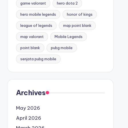
game valorant
hero dota 2
hero mobile legends
honor of kings
league of legends
map point blank
map valorant
Mobile Legends
point blank
pubg mobile
senjata pubg mobile
Archives
May 2026
April 2026