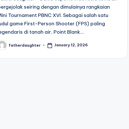
bergejolak seiring dengan dimulainya rangkaian
Mini Tournament PBNC XVI. Sebagai salah satu
judul game First-Person Shooter (FPS) paling
legendaris di tanah air, Point Blank…
January 12, 2026
fatherdaughter
osted
y