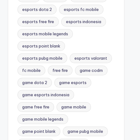
esports dota 2
esports fc mobile
esports free fire
esports indonesia
esports mobile legends
esports point blank
esports pubg mobile
esports valorant
fc mobile
free fire
game codm
game dota 2
game esports
game esports indonesia
game free fire
game mobile
game mobile legends
game point blank
game pubg mobile