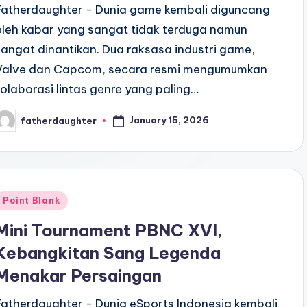
Fatherdaughter - Dunia game kembali diguncang
oleh kabar yang sangat tidak terduga namun
sangat dinantikan. Dua raksasa industri game,
Valve dan Capcom, secara resmi mengumumkan
kolaborasi lintas genre yang paling…
January 15, 2026
fatherdaughter
osted
y
Posted
Point Blank
n
Mini Tournament PBNC XVI,
Kebangkitan Sang Legenda
Menakar Persaingan
Fatherdaughter - Dunia eSports Indonesia kembali