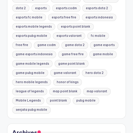
dota 2
esports
esports codm
esports dota 2
esports fc mobile
esports free fire
esports indonesia
esports mobile legends
esports point blank
esports pubg mobile
esports valorant
fc mobile
free fire
game codm
game dota 2
game esports
game esports indonesia
game free fire
game mobile
game mobile legends
game point blank
game pubg mobile
game valorant
hero dota 2
hero mobile legends
honor of kings
league of legends
map point blank
map valorant
Mobile Legends
point blank
pubg mobile
senjata pubg mobile
Archives