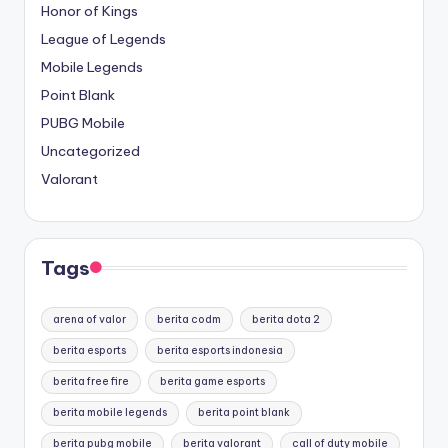
Honor of Kings
League of Legends
Mobile Legends
Point Blank
PUBG Mobile
Uncategorized
Valorant
Tags
arena of valor
berita codm
berita dota 2
berita esports
berita esports indonesia
berita free fire
berita game esports
berita mobile legends
berita point blank
berita pubg mobile
berita valorant
call of duty mobile