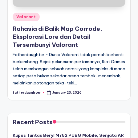
dan
-
liputan
S
mendalam
Posted
Valorant
p
seputar
in
Rahasia di Balik Map Corrode,
dunia
o
Eksplorasi Lore dan Detail
e-
r
Tersembunyi Valorant
sport
dan
t
Fatherdaughter - Dunia Valorant tidak pernah berhenti
gaming
berkembang. Sejak peluncuran pertamanya, Riot Games
s
kompetitif.
telah membangun sebuah narasi yang kompleks di mana
setiap peta bukan sekadar arena tembak-menembak,
melainkan potongan teka-teki…
fatherdaughter
January 23, 2026
Posted
by
Recent Posts
Kupas Tuntas Beryl M762 PUBG Mobile, Senjata AR