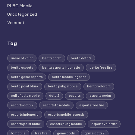
PUBG Mobile
Uncategorized
Valorant
Tag
arena of valor
berita codm
berita dota 2
berita esports
berita esports indonesia
berita free fire
berita game esports
berita mobile legends
berita point blank
berita pubg mobile
berita valorant
call of duty mobile
dota 2
esports
esports codm
esports dota 2
esports fc mobile
esports free fire
esports indonesia
esports mobile legends
esports point blank
esports pubg mobile
esports valorant
fc mobile
free fire
game codm
game dota 2