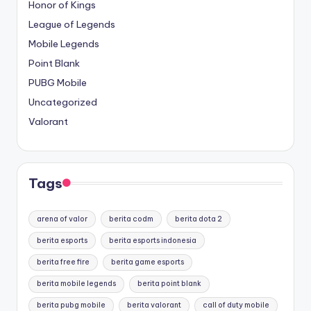
Honor of Kings
League of Legends
Mobile Legends
Point Blank
PUBG Mobile
Uncategorized
Valorant
Tags
arena of valor
berita codm
berita dota 2
berita esports
berita esports indonesia
berita free fire
berita game esports
berita mobile legends
berita point blank
berita pubg mobile
berita valorant
call of duty mobile