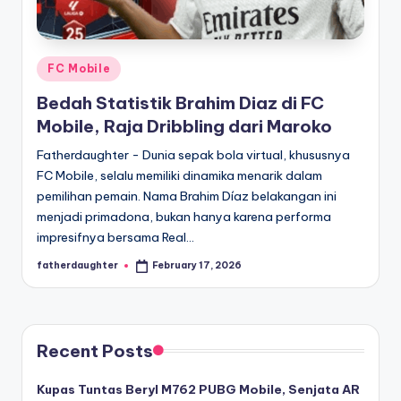
E
analisis,
dan
-
liputan
S
mendalam
Posted
FC Mobile
p
seputar
in
Bedah Statistik Brahim Diaz di FC
dunia
o
Mobile, Raja Dribbling dari Maroko
e-
r
sport
Fatherdaughter - Dunia sepak bola virtual, khususnya
dan
t
FC Mobile, selalu memiliki dinamika menarik dalam
gaming
pemilihan pemain. Nama Brahim Díaz belakangan ini
s
kompetitif.
menjadi primadona, bukan hanya karena performa
impresifnya bersama Real…
fatherdaughter
February 17, 2026
Posted
by
Recent Posts
Kupas Tuntas Beryl M762 PUBG Mobile, Senjata AR