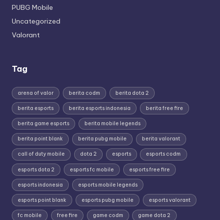
PUBG Mobile
Uncategorized
Valorant
Tag
arena of valor
berita codm
berita dota 2
berita esports
berita esports indonesia
berita free fire
berita game esports
berita mobile legends
berita point blank
berita pubg mobile
berita valorant
call of duty mobile
dota 2
esports
esports codm
esports dota 2
esports fc mobile
esports free fire
esports indonesia
esports mobile legends
esports point blank
esports pubg mobile
esports valorant
fc mobile
free fire
game codm
game dota 2