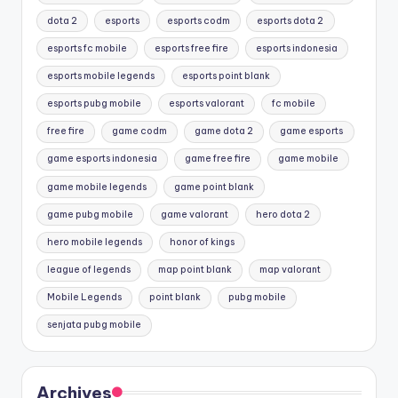
dota 2
esports
esports codm
esports dota 2
esports fc mobile
esports free fire
esports indonesia
esports mobile legends
esports point blank
esports pubg mobile
esports valorant
fc mobile
free fire
game codm
game dota 2
game esports
game esports indonesia
game free fire
game mobile
game mobile legends
game point blank
game pubg mobile
game valorant
hero dota 2
hero mobile legends
honor of kings
league of legends
map point blank
map valorant
Mobile Legends
point blank
pubg mobile
senjata pubg mobile
Archives