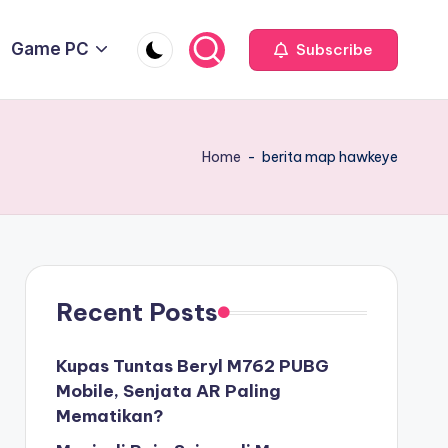
Game PC
Subscribe
Home
-
berita map hawkeye
Recent Posts
Kupas Tuntas Beryl M762 PUBG
Mobile, Senjata AR Paling
Mematikan?