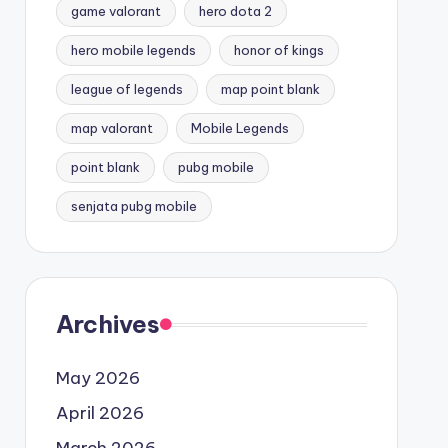
game valorant
hero dota 2
hero mobile legends
honor of kings
league of legends
map point blank
map valorant
Mobile Legends
point blank
pubg mobile
senjata pubg mobile
Archives
May 2026
April 2026