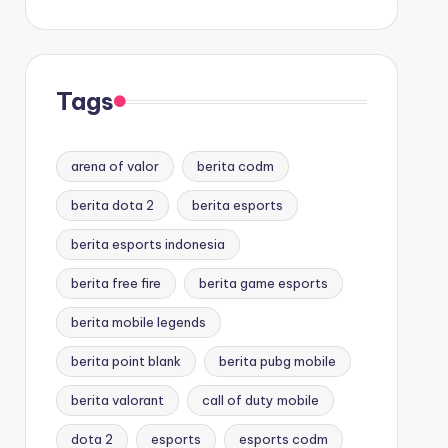
Tags
arena of valor
berita codm
berita dota 2
berita esports
berita esports indonesia
berita free fire
berita game esports
berita mobile legends
berita point blank
berita pubg mobile
berita valorant
call of duty mobile
dota 2
esports
esports codm