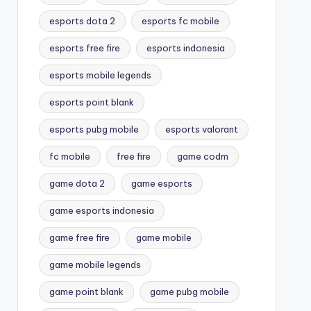
esports dota 2
esports fc mobile
esports free fire
esports indonesia
esports mobile legends
esports point blank
esports pubg mobile
esports valorant
fc mobile
free fire
game codm
game dota 2
game esports
game esports indonesia
game free fire
game mobile
game mobile legends
game point blank
game pubg mobile